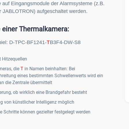
e auf Eingangsmodule der Alarmsysteme (z.B.
 EN 54-5
chtemperatur des Hitzemelders: 60 bis 70 °C
r JABLOTRON) aufgeschaltet werden.
sungen: Durchmesser 126 mm, Höhe 50 mm
eratur: -10 bis 80 °C Umgebungsbedingungen: EN
50131-1: II, innen EAN 8594052537727
e einer Thermalkamera:
iel: D-TPC-BF1241-
T
B3F4-DW-S8
t Hitzequellen
meras, die
T
in Namen beinhalten: Bei
hreitung eines bestimmten Schwellenwerts wird ein
n die Zentrale übermittelt
ierung, ob wirklich eine Brandgefahr besteht
g von künstlicher Intelligenz möglich
 Schritte können gezielter festgelegt werden