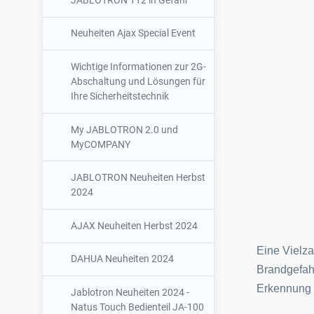
JABLOTRON 112 in Gefahr
130
SmartBrackets
AJAX Superior NVR
14
AJAX Tür- &
Neuheiten Ajax Special Event
19
Fensteröffnungsmelder
DAHUA Airshield
33
AJAX Video-
Wichtige Informationen zur 2G-
11
Zubehör
AJAX
Optex
14
Abschaltung und Lösungen für
13
Glasbruchmelder
Ihre Sicherheitstechnik
Sicherheitsnebel
78
AJAX
My JABLOTRON 2.0 und
2
Körperschallmelder
MyCOMPANY
Reizstoffsprühsystem
UR-FOG
5
58
Nebeltechnik
AJAX Sirenen
24
JABLOTRON Neuheiten Herbst
ZK &
32
2024
UR-FOG
PROTECT
Verriegelungssystem
20
23
AJAX Sets
2
Nebelmaschinen
Nebeltechnik
AJAX Neuheiten Herbst 2024
Überwachungsmast &
Dahua
8
45
AJAX Zubehör
100
Protect
UR-FOG Zubehör
35
Zubehör
5
Eine Vielza
Nebelmaschinen
DAHUA Neuheiten 2024
Jablotron
13
Brandgefahr
Batterien & Akkus
42
Protect Zubehör
15
Erkennung 
Jablotron Neuheiten 2024 -
Watchman
Natus Touch Bedienteil JA-100
Werbematerial
92