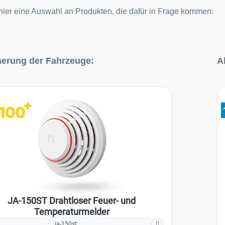
hier eine Auswahl an Produkten, die dafür in Frage kommen:
galerie überspringen
Pr
erung der Fahrzeuge:
A
JA-150ST Drahtloser Feuer- und
Temperaturmelder
ja-150st