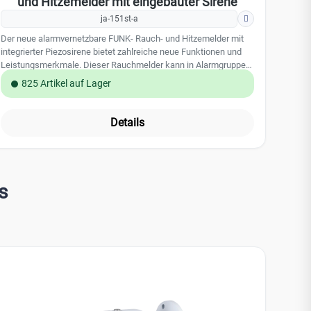
und Hitzemelder mit eingebauter Sirene
ja-151st-a
Der neue alarmvernetzbare FUNK- Rauch- und Hitzemelder mit
integrierter Piezosirene bietet zahlreiche neue Funktionen und
Leistungsmerkmale. Dieser Rauchmelder kann in Alarmgruppen
und als Sammelalarm programmiert werden. Somit erfolgt eine
825 Artikel auf Lager
sichere, flächendeckende Alarmierung aller Rauchmelder mit 85
db-A in 3m in dem gewählten Bereich bzw. Brandabschnitt. Der
Rauchmelder erkennt sicher und zuverlässig Brand- und
Details
Rauchgase in Wohn- und Geschäftsräumen. Er kann beide
Alarmkriterien Rauch und Hitze detektieren, wobei die
Reaktionen des Melders frei programmierbar sind. Im Alarmfall
erfolgt eine akustische Alarmierung über die integrierte
Piezosirene und eine optische Alarmanzeige per LED. Der
s
Rauchmelder verfügt über eine Alarm-Speicherfunktion, welche
zur Lokalisierung des Alarmes dient. Schrauben sind im
Lieferumfang nicht enthalten. (2 x Senkkopfschrauben 3.5 x
40mm empfohlen) Leistungsmerkmale: Branderkennung:
oduktgalerie überspringen
optischer Rauchmelder und zusätzliche Temperatursensoren
programmierbare Sammelalarmierung und Alarmvernetzung
integriertes 868 MHz Funkmodul integrierte Piezosirene 85 dB-A
programmierbare Sireneneinstellungen: Aus, Lokal,
Systemalarm, Gruppenalarm programmierbare Alarmkriterien nur