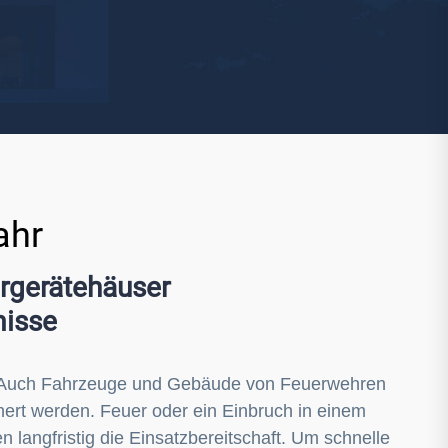
Yale
19
No Climb
Zenner
ahr
hrgerätehäuser
misse
! Auch Fahrzeuge und Gebäude von Feuerwehren
hert werden. Feuer oder ein Einbruch in einem
angfristig die Einsatzbereitschaft. Um schnelle