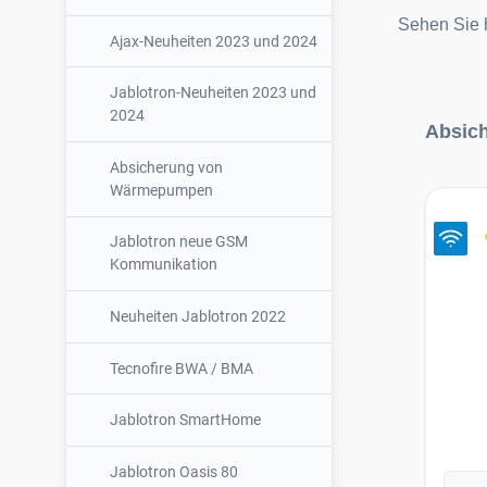
Yale
10
Sehen Sie 
Ajax-Neuheiten 2023 und 2024
Sale & B-Ware
149
Jablotron-Neuheiten 2023 und
Jablotron
2024
Produkt
Absich
Absicherung von
Wärmepumpen
Jablotron neue GSM
Kommunikation
Neuheiten Jablotron 2022
Tecnofire BWA / BMA
Jablotron SmartHome
Jablotron Oasis 80