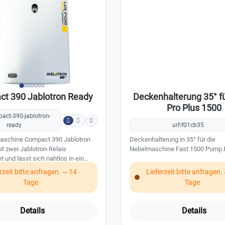
Verneblungsvolumen (pro Auslös
Gesamtverneblungsvolumen: 234
Maximale Auslösezeit: 50 Sekun
Tankvolumen: 500 ml (nicht im L
enthalten) Montage: Decken- /
Wandmontage Nebeldüse: fix
Durchschnittlicher Stromverbrau
Aufheizzeit: 20 Minuten Notstromversorgung:
12 V / 1,2 Ah (nicht im Lieferumf
enthalten) Eingänge: 2 Ausgänge: 3 Gehäuse:
t 390 Jablotron Ready
Deckenhalterung 35° f
Kunststoff Gewicht: 3,8 kg Farbe: weiß
Pro Plus 1500
Abmessungen: 265 x 325 x 115 
pact-390-jablotron-
ready
urf-f01cb35
aschine Compact 390 Jablotron
Deckenhalterung in 35° für die
it zwei Jablotron-Relais
Nebelmaschine Fast 1500 Pump P
t und lässt sich nahtlos in ein
icherheitssystem integrieren. Mit
rzeit bitte anfragen. ~ 14
Lieferzeit bitte anfragen.
imalen Verneblungsvolumen
Tage
Tage
pro Auslösung sorgt sie für
Schutz in kürzester Zeit. Die
dauer beträgt bis zu 50
Details
Details
ro Auslösung.Das Tankvolumen