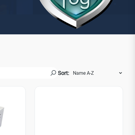
Yale
19
No Climb
Zenner
Sort: