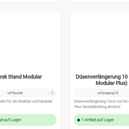
ermöglicht eine
eblung von bis zu 2340 m³. Dank
akten Designs und der
undlichen Konstruktion ist
 390 ein zuverlässiger und
 Bestandteil der UR
.Lieferumfang: 2x Jablotron-
eits vormontiert)Technische
: 390 m³
neblungsvolumen: 2340 m³
uslösezeit: 50 Sekunden
n: 500 ml (nicht im Lieferumfang
esk Stand Modular
Düsenverlängerung 10
se: fix
ttlicher Stromverbrauch: 30 W
Modular Plus)
ten Notstromversorgung:
urf-fpustd
urf-pnepug10
Ah (nicht im Lieferumfang
ller für die Modular und Modular
Düsenverlängerung 10cm nur für 
Plus SerieAbbildung ähnlich!
n: 265 x 325 x 115 mm
kel auf Lager
1 Artikel auf Lager