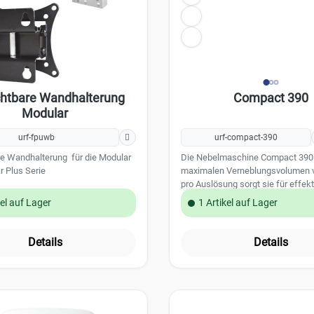
chtbare Wandhalterung
Compact 390
Modular
urf-fpuwb
urf-compact-390
re Wandhalterung für die Modular
Die Nebelmaschine Compact 390
 Plus Serie
maximalen Verneblungsvolumen 
pro Auslösung sorgt sie für effek
in kürzester Zeit. Die Verneblung
kel auf Lager
1 Artikel auf Lager
beträgt bis zu 50 Sekunden pro
Auslösung.Das Tankvolumen von
ermöglicht eine Gesamtverneblun
Details
Details
zu 2340 m³. Dank ihres kompakt
und der montagefreundlichen Kons
die Compact 390 ein zuverlässige
praktischer Bestandteil der UR
Fog Produktlinie.Technische Date