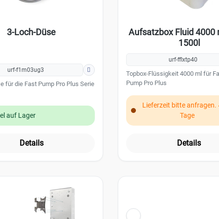
3-Loch-Düse
Aufsatzbox Fluid 400
1500l
urf-fflxtp40
urf-f1m03ug3
Topbox-Flüssigkeit 4000 ml für F
Pump Pro Plus
 für die Fast Pump Pro Plus Serie
Lieferzeit bitte anfragen.
kel auf Lager
Tage
Details
Details