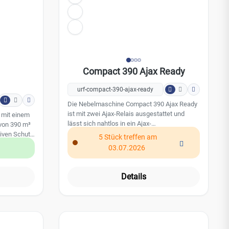
Compact 390 Ajax Ready
urf-compact-390-ajax-ready
Die Nebelmaschine Compact 390 Ajax Ready
ist mit zwei Ajax-Relais ausgestattet und
 mit einem
lässt sich nahtlos in ein Ajax-
von 390 m³
Sicherheitssystem integrieren. Mit einem
tiven Schutz
5 Stück treffen am
maximalen Verneblungsvolumen von 390 m³
sdauer
03.07.2026
pro Auslösung sorgt sie für effektiven Schutz
in kürzester Zeit. Die Verneblungsdauer
 500 ml
beträgt bis zu 50 Sekunden pro
g von bis
Details
Auslösung.Das Tankvolumen von 500 ml
en Designs
ermöglicht eine Gesamtverneblung von bis
truktion ist
zu 2340 m³. Dank ihres kompakten Designs
r und
und der montagefreundlichen Konstruktion ist
die Compact 390 ein zuverlässiger und
n: