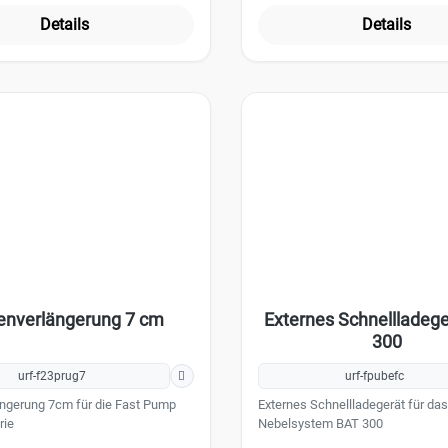
Details
Details
enverlängerung 7 cm
Externes Schnellladeg
300
urf-f23prug7
urf-fpubefc
ngerung 7cm für die Fast Pump
Externes Schnellladegerät für das
rie
Nebelsystem BAT 300