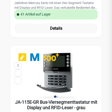
Jablotron-Mercury Serie mit einer Vier-Segment-Tastatur
mit Display und RFID-Leser. Das verkabelte Bedienteil dient
zur Steuerung und Anzeige von Systemstatusanzeigen.
41 Artikel auf Lager
Das Zugangsmodul ist mit vier Segementen ausgestattet;
Ihre Beschreibungen werden auf dem LCD-Display
angezeigt. Kompatibel ist das Bedienteil mit den Zentralen
Details
JA-102K, JA-103K und JA-107K. Das Bedienteil nimmt eine
Position im Jablotron-System ein.Leistungsmerkmale:
Farbe: Anthrazit LCD-Display RFID-Leser Vier-Segment-
Tastatur Kompatibel mit: JA-102K, JA-103K und JA-
107KTechnische Daten: Stromversorgung: über die
Zentrale (12V DC) Stromverbrauch im Standby-Modus:
18mA Maximaler Stromverbrauch: 150 mA RFID-Frequenz:
125 kHz Abmessungen: 110 x 136 x 33 mm Gewicht: 285 g
Zertifizierung: Sicherheitsstufe 2 / Umweltklasse II (gemäß
EN 50131-1) Installation: Innenbereich
Betriebstemperaturbereich: -10°C bis +40°C
JA-115E-GR Bus-Viersegmenttastatur mit
Display und RFID-Leser - grau