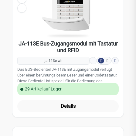
JA-113E Bus-Zugangsmodul mit Tastatur
und RFID
ja-113e-wh
Das BUS-Bedienteil JA-113E mit Zugangsmodul verfügt
über einen berührungslosem Leser und einer Codetastatur.
Diese Bedienteil ist speziell für die Bedienung des
JABLOTRON 100 Alarmsystems konzipiert. Diese
29 Artikel auf Lager
Bedienteil verfügt über ein Bediensegment und kann bei
Bedarf mit bis zu 20 Bediensegmenten (JA-192E-WH)
ausgestattet werden. Die Kommunikation und die
Details
Stromversorgung erfolgt über das die BUS Verkabelung.
Achtung: Nicht Kompatibel mit den JA-100K/100KR
Zentralen! Leistungsmerkmale: Bedientastatur zur
Codeeingabe integrierter berührungsloser Leser (RFID) bis
zu 20 Bediensegmente (JA-192E-WH nachrüstbar)