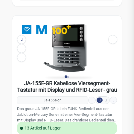
Position im Jablotron-System ein.Leistungsmerkmale:
Farbe: Anthrazit LCD-Display RFID-Leser Vier-Segment-
Tastatur Kompatibel mit: JA-102K, JA-103K und JA-
107KTechnische Daten: Stromversorgung: 4x
Alkalibatterien, Typ: AA (LR6) 1,5 V Batterielebensdauer: 1
bis 2 Jahre LowBatt-Status: < 4,5 V Maximaler
Stromverbrauch: 115 mA Kommunikation: 868,1 MHz,
JABLOTRON-Protokoll Maximale Hochfrequenzleistung
(ERP): < 25 mW Kommunikationsreichweite: ca. 200 Meter
(Freifläche) RFID-Frequenz: 125 kHz Abmessungen: 110 x
136 x 33 mm Gewicht: 285 g Zertifizierung:
Sicherheitsstufe 2 / Umweltklasse II (gemäß EN 50131-1)
Installation: Innenbereich Betriebstemperaturbereich: -10°C
bis +40°C
JA-155E-GR Kabellose Viersegment-
Tastatur mit Display und RFID-Leser - grau
ja-155e-gr
Das graue JA-155E-GR ist ein FUNK-Bedienteil aus der
Jablotron-Mercury Serie mit einer Vier-Segment-Tastatur
mit Display und RFID-Leser. Das drahtlose Bedienteil dient
zur Steuerung und Anzeige von Systemstatusanzeigen.
13 Artikel auf Lager
Das Zugangsmodul ist mit vier Segementen ausgestattet;