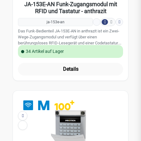
JA-153E-AN Funk-Zugangsmodul mit
RFID und Tastatur - anthrazit
ja-153e-an
Das Funk-Bedienteil JA-153E-AN in anthrazit ist ein Zwei-
Wege-Zugangsmodul und verfügt über einen
berührungsloses RFID-Lesegerät und einer Codetastatur.
Diese Bedienteil ist speziell für die Bedienung des
34 Artikel auf Lager
JABLOTRON 100 Alarmsystems konzipiert. Diese
Bedienteil verfügt über ein Bediensegment und kann bei
Bedarf mit bis zu 20 Bediensegmenten (JA-192E-AN)
Details
ausgestattet werden. Dank des integrierten Funkmoduls
kann das Bedienteil ohne jegliche Verkabelung genutzt
werden. Leistungsmerkmale: Bedientastatur zur
Codeeingabe integrierter berührungsloser Leser (RFID)
integriertes 868,1 MHz Funkmodul bis zu 20
Bediensegmente (JA-192E-AN nachrüstbar)
Energiesparfunktion bei Ausfall der optionalen
Netzversorgung intelligente Aktivierung des
Funkbedienteils inklusive Batterien Farbe: Anthrazit; RAL
7016 Technische Daten: belegt eine Position in dem
JABLOTRON 100 Alarmsystem Stromversorgung: 2
Alkalibatterien AA 1,5 V durchschnittliche