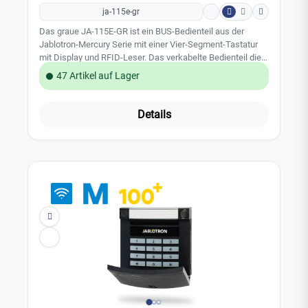
ja-115e-gr
Das graue JA-115E-GR ist ein BUS-Bedienteil aus der
Jablotron-Mercury Serie mit einer Vier-Segment-Tastatur
mit Display und RFID-Leser. Das verkabelte Bedienteil dient
zur Steuerung und Anzeige von Systemstatusanzeigen.
47 Artikel auf Lager
Das Zugangsmodul ist mit vier Segementen ausgestattet;
Ihre Beschreibungen werden auf dem LCD-Display
angezeigt. Kompatibel ist das Bedienteil mit den Zentralen
Details
JA-102K, JA-103K und JA-107K. Das Bedienteil nimmt eine
Position im Jablotron-System ein.Leistungsmerkmale:
Farbe: Grau LCD-Display RFID-Leser Vier-Segment-
Tastatur Kompatibel mit: JA-102K, JA-103K und JA-
107KTechnische Daten: Stromversorgung: über die
Zentrale (12V DC) Stromverbrauch im Standby-Modus:
18mA Maximaler Stromverbrauch: 150 mA RFID-Frequenz:
125 kHz Abmessungen: 110 x 136 x 33 mm Gewicht: 285 g
Zertifizierung: Sicherheitsstufe 2 / Umweltklasse II (gemäß
EN 50131-1) Installation: Innenbereich
Betriebstemperaturbereich: -10°C bis +40°C