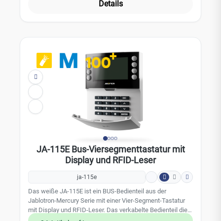
GR) ausgestattet werden. Die Kommunikation und die
Details
Stromversorgung erfolgt über die BUS Verkabelung.
Achtung: Nicht Kompatibel mit den JA-100K/100KR
Zentralen! Leistungsmerkmale: Bedientastatur zur
Codeeingabe integrierter berührungsloser Leser (RFID) bis
zu 20 Bediensegmente (JA-192E-GR nachrüstbar)
Energiesparfunktion bei Ausfall der Netzversorgung Farbe:
grau; RAL 7040 Technische Daten: belegt eine Position in
dem JABLOTRON 100 Alarmsystem Stromversorgung: über
den BUS der Zentrale, 12 V (9 - 15 V) Stromverbrauch: im
Energiesparmodus 10 mA berührungsloser Leser
Funkfrequenz: 125 kHz Abmessungen: 102 x 96 x 33 mm
Umgebungsbedingungen: EN 50131-1, EN 50131-3: II, innen
Betriebstemperatur: -10°C bis +40 °C Sicherheitsgrad 2
gemäß EN 50131-1, EN 50131-3 EAN 8595614127578
JA-115E Bus-Viersegmenttastatur mit
Display und RFID-Leser
ja-115e
Das weiße JA-115E ist ein BUS-Bedienteil aus der
Jablotron-Mercury Serie mit einer Vier-Segment-Tastatur
mit Display und RFID-Leser. Das verkabelte Bedienteil dient
zur Steuerung und Anzeige von Systemstatusanzeigen.