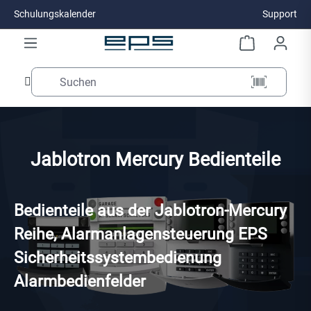
Schulungskalender
Support
Zum Hauptinhalt springen
Jablotron Mercury Bedienteile
Bedienteile aus der Jablotron-Mercury
Reihe, Alarmanlagensteuerung EPS
Sicherheitssystembedienung
Alarmbedienfelder