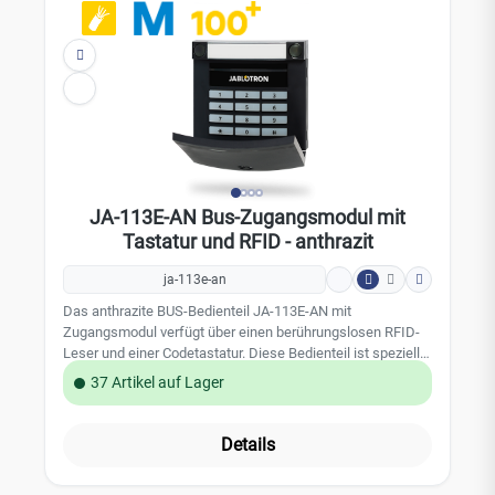
Energiesparfunktion bei Ausfall der Netzversorgung
Technische Daten: belegt eine Position in dem
JABLOTRON 100 Alarmsystem Stromversorgung: über den
BUS der Zentrale, 12 V (9 - 15 V) Stromverbrauch: im
Energiesparmodus 10 mA berührungsloser Leser
Funkfrequenz: 125 kHz Abmessungen: 102 x 96 x 33 mm
Umgebungsbedingungen: EN 50131-1, EN 50131-3: II, innen
Betriebstemperatur: -10 bis 40 °C Sicherheitsgrad 2 gemäß
EN 50131-1, EN 50131-3 Farbe: Weiß
JA-113E-AN Bus-Zugangsmodul mit
Tastatur und RFID - anthrazit
ja-113e-an
Das anthrazite BUS-Bedienteil JA-113E-AN mit
Zugangsmodul verfügt über einen berührungslosen RFID-
Leser und einer Codetastatur. Diese Bedienteil ist speziell
für die Bedienung des JABLOTRON 100 Alarmsystems
37 Artikel auf Lager
konzipiert. Dieses Bedienteil verfügt über ein
Bediensegment und kann bei Bedarf mit bis zu 20
Bediensegmenten (JA-192E-AN) ausgestattet werden. Die
Details
Kommunikation und die Stromversorgung erfolgt über die
BUS Verkabelung. Achtung: Nicht Kompatibel mit den JA-