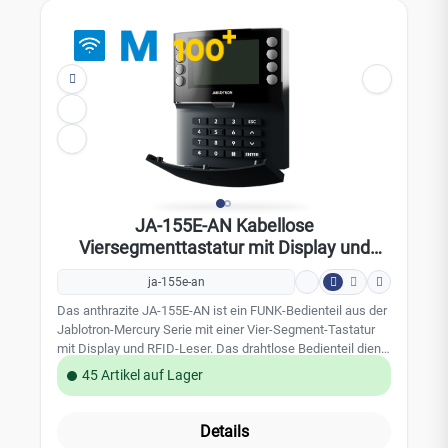
107KTechnische Daten: Stromversorgung: 4x
Alkalibatterien, Typ: AA (LR6) 1,5 V Batterielebensdauer: 1
bis 2 Jahre LowBatt-Status: < 4,5 V Maximaler
Stromverbrauch: 115 mA Kommunikation: 868,1 MHz,
JABLOTRON-Protokoll Maximale Hochfrequenzleistung
(ERP): < 25 mW Kommunikationsreichweite: ca. 200 Meter
(Freifläche) RFID-Frequenz: 125 kHz Abmessungen: 110 x
136 x 33 mm Gewicht: 285 g Zertifizierung:
Sicherheitsstufe 2 / Umweltklasse II (gemäß EN 50131-1)
Installation: Innenbereich Betriebstemperaturbereich: -10°C
bis +40°C
JA-155E-AN Kabellose
Viersegmenttastatur mit Display und
RFID-Leser - anthrazit
ja-155e-an
Das anthrazite JA-155E-AN ist ein FUNK-Bedienteil aus der
Jablotron-Mercury Serie mit einer Vier-Segment-Tastatur
mit Display und RFID-Leser. Das drahtlose Bedienteil dient
zur Steuerung und Anzeige von Systemstatusanzeigen.
45 Artikel auf Lager
Das Zugangsmodul ist mit vier Segementen ausgestattet;
Ihre Beschreibungen werden auf dem LCD-Display
angezeigt. Kompatibel ist das Bedienteil mit den Zentralen
Details
JA-102K, JA-103K und JA-107K. Das Bedienteil nimmt eine