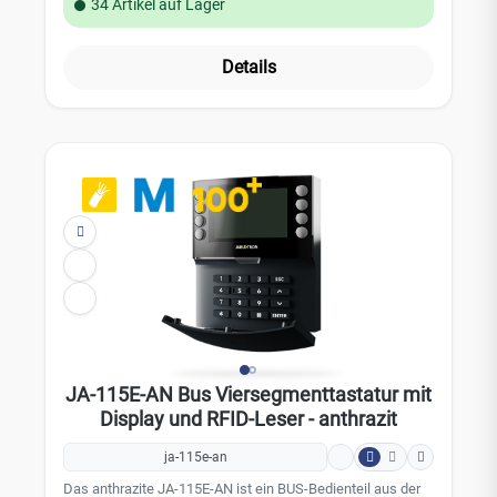
34 Artikel auf Lager
Das Zugangsmodul ist mit vier Segementen ausgestattet;
Ihre Beschreibungen werden auf dem LCD-Display
angezeigt. Kompatibel ist das Bedienteil mit den Zentralen
Details
JA-102K, JA-103K und JA-107K. Das Bedienteil nimmt eine
Position im Jablotron-System ein.Leistungsmerkmale:
Farbe: Weiß LCD-Display RFID-Leser Vier-Segment-
Tastatur Kompatibel mit: JA-102K, JA-103K und JA-
107KTechnische Daten: Stromversorgung: über die
Zentrale (12V DC) Stromverbrauch im Standby-Modus:
18mA Maximaler Stromverbrauch: 150 mA RFID-Frequenz:
125 kHz Abmessungen: 110 x 136 x 33 mm Gewicht: 285 g
Zertifizierung: Sicherheitsstufe 2 / Umweltklasse II (gemäß
EN 50131-1) Installation: Innenbereich
Betriebstemperaturbereich: -10°C bis +40°C
JA-115E-AN Bus Viersegmenttastatur mit
Display und RFID-Leser - anthrazit
ja-115e-an
Das anthrazite JA-115E-AN ist ein BUS-Bedienteil aus der