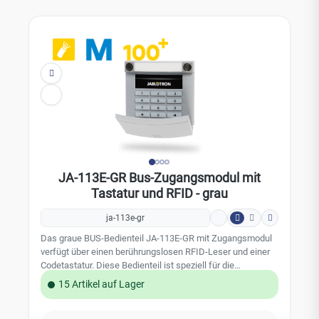
100K/100KR Zentralen! Leistungsmerkmale:
Bedientastatur zur Codeeingabe integrierter
berührungsloser Leser (RFID) bis zu 20 Bediensegmente
(JA-192E-AN nachrüstbar) Energiesparfunktion bei Ausfall
der Netzversorgung Farbe: Anthrazit; RAL 7016 Technische
Daten: belegt eine Position in dem JABLOTRON 100
Alarmsystem Stromversorgung: über den BUS der Zentrale,
12 V (9 - 15 V) Stromverbrauch: im Energiesparmodus 10
mA berührungsloser Leser Funkfrequenz: 125 kHz
Abmessungen: 102 x 96 x 33 mm Umgebungsbedingungen:
EN 50131-1, EN 50131-3: II, innen Betriebstemperatur:
-10°C bis +40 °C Sicherheitsgrad 2 gemäß EN 50131-1, EN
50131-3 EAN 8595614127585
JA-113E-GR Bus-Zugangsmodul mit
Tastatur und RFID - grau
ja-113e-gr
Das graue BUS-Bedienteil JA-113E-GR mit Zugangsmodul
verfügt über einen berührungslosen RFID-Leser und einer
Codetastatur. Diese Bedienteil ist speziell für die
Bedienung des JABLOTRON 100 Alarmsystems konzipiert.
15 Artikel auf Lager
Dieses Bedienteil verfügt über ein Bediensegment und
kann bei Bedarf mit bis zu 20 Bediensegmenten (JA-192E-