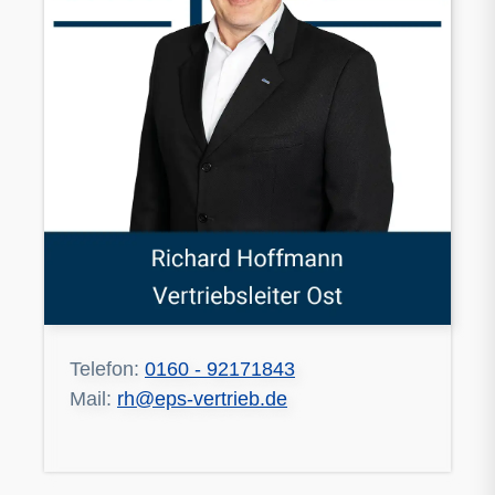
Telefon:
0160 - 92171843
Mail:
rh@eps-vertrieb.de