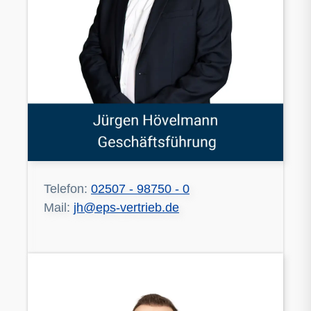
Telefon:
02507 - 98750 - 0
Mail:
jh@eps-vertrieb.de