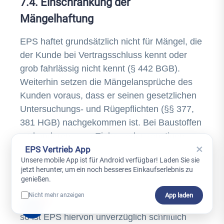
7.4. Einschränkung der
Mängelhaftung
EPS haftet grundsätzlich nicht für Mängel, die
der Kunde bei Vertragsschluss kennt oder
grob fahrlässig nicht kennt (§ 442 BGB).
Weiterhin setzen die Mängelansprüche des
Kunden voraus, dass er seinen gesetzlichen
Untersuchungs- und Rügepflichten (§§ 377,
381 HGB) nachgekommen ist. Bei Baustoffen
und anderen, zum Einbau oder sonstigen
×
EPS Vertrieb App
Weiterverarbeitung bestimmten Waren hat
Unsere mobile App ist für Android verfügbar! Laden Sie sie
eine Untersuchung in jedem Fall unmittelbar
jetzt herunter, um ein noch besseres Einkaufserlebnis zu
vor der Verarbeitung zu erfolgen. Zeigt sich
genießen.
bei der Lieferung, der Untersuchung oder zu
App laden
Nicht mehr anzeigen
0
irgendeinem späteren Zeitpunkt ein Mangel,
so ist EPS hiervon unverzüglich schriftlich