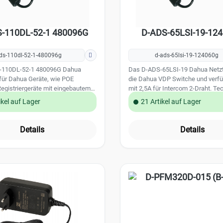
-110DL-52-1 480096G
D-ADS-65LSI-19-12
ds-110dl-52-1-480096g
d-ads-65lsi-19-124060g
-110DL-52-1 480096G Dahua
Das D-ADS-65LSI-19 Dahua Netzteil ist für
t für Dahua Geräte, wie POE
die Dahua VDP Switche und verfü
egistriergeräte mit eingebautem
mit 2,5A für Intercom 2-Draht. Technische
, deren Leistungsverbrauch 96W
Daten: Spannung: 24V DC Strom (max): 2,5A
ikel auf Lager
21 Artikel auf Lager
chreitet. Kaltgerätestecker nicht
Leistungsaufnahme: 60W
mfang Technische Daten:
Versorgungsspannung: 100-240 
Ausgangsstrom: 2.0 A
Betriebstemperatur: 0°C - +40°C
Details
Details
pannung: 48 V DC
nnung: 100 V ... 240 V AC
istung:max. 96 W Anschluss:
4 mm Stecker am Kabel
eratur/Relative Luftfeuchtigkeit:
/ 10 ... 90 % Gewicht: 0.35 kg Maße:
 34 mm