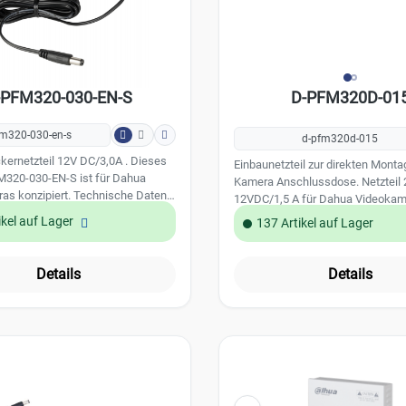
-PFM320-030-EN-S
D-PFM320D-01
fm320-030-en-s
d-pfm320d-015
kernetzteil 12V DC/3,0A . Dieses
Einbaunetzteil zur direkten Montag
FM320-030-EN-S ist für Dahua
Kamera Anschlussdose. Netzteil 
as konzipiert. Technische Daten:
12VDC/1,5 A für Dahua Videokameras.
: -10°C - +55°C
Dieses Netzteil kann direkt in den
ikel auf Lager
137 Artikel auf Lager
VDC Ausgangsstrom:
Anschlussdosen verdrahtet und m
3,0 A Versorgungsspannung: 90 - 264 VAC
werden. Technische Daten:
Betriebstemperatur: -30°C - +70°C
Details
Details
Ausgangsspannung: 12 VDC Aus
1.5 A Abmessungen: 7,7cm x 5,19cm x 3cm
Versorgungsspannung: 100 - 240