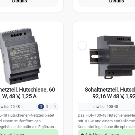
Details
Details
Ausgangsstrom: 250 mA Kurzschluss- und
Temperaturüberlastungsschutz
Abmessungen 50 x 48 x 25 mm
Umgebungsbedingungen: EN 50131-
innen Arbeitstemperatur: -10 bis 40 Grad EN -
60950-1, EN 61204-3 EN 6100-3-2, 3-3, 6-1, 6-
3, EN 5502
netzteil, Hutschiene, 60
Schaltnetzteil, Hutsc
W, 48 V, 1,25 A
92,16 W 48 V, 1,9
w-hdr-60-48
mw-hdr-100-48
-48 Hutschienen-Netzteil bietet
Das HDR-100-48 Hutschienen-Netz
d einem stufenförmigen
mit 100W und einem stufenförmi
egehäuse die optimale Ergänzung
Kunststoffegehäuse die optimale
ysteme mit hohen
für Ihrer Systeme mit hohen
ikel auf Lager
6 Artikel auf Lager