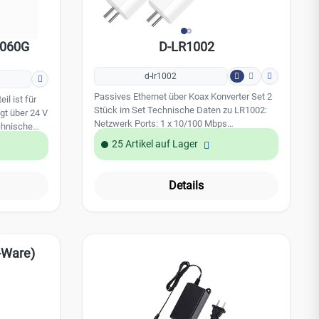
4060G
D-LR1002
d-lr1002
Passives Ethernet über Koax Konverter Set 2
Stück im Set Technische Daten zu LR1002:
gt über 24 V
Netzwerk Ports: 1 x 10/100 Mbps
Leistungsaufnahme: 1.0 W Reichweite max.:
25 Artikel auf Lager
400 m Temperaturbereich: -40°C - +60°C
VAC
Details