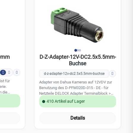
00mm
D-Z-Adapter-12V-DC2.5x5.5mm-
Buchse
d-z-adapter-12v-dc2.5x5.5mm-buchse
Adapter von Dahua Kameras auf 12VDV zur
rie.
Benutzung des D-PFM320D-015 - DE - für
m die
Netzteile DELOCK Adapter Terminalblock >
DC 2,5 x 5,5mm Buchse Anschluss: 2-polige
410 Artikel auf Lager
fiziert: VDE
Klemmleiste - weiblich Stecker (zweites
Stecker
Ende): Gleichstromstecker 5,5 mm (ID: 2,5
 C13, IEC
mm) - weiblich
Details