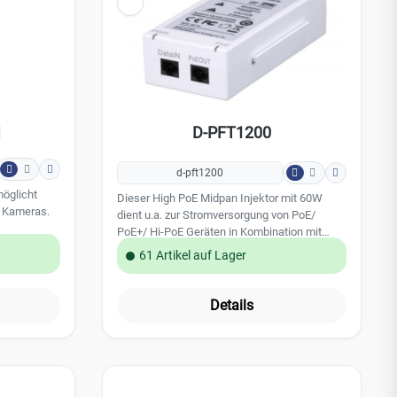
H
D-PFT1200
d-pft1200
möglicht
Dieser High PoE Midpan Injektor mit 60W
9 Kameras.
dient u.a. zur Stromversorgung von PoE/
PoE+/ Hi-PoE Geräten in Kombination mit
0 ~ 264V
dem D-PFT1300 und kann in den Dahua
61 Artikel auf Lager
g: 10A,
Wandhalterungen montiert werden.Im
cherungen,
Lieferumfang ist ein Kaltgerätestecker
aufnahme
beinhaltet. Technische Daten: 1x 10/100 PoE-
Details
Leistungsempfangsanschluss 1x 10/100
 Gewicht:
PoE-Stromversorgungsanschluss Anzeige:
Leistungsanzeige, PoE-Statusanzeige
Übertragungsdistanz: 300m
Betriebstemperatur: -30°C ~ 65°C