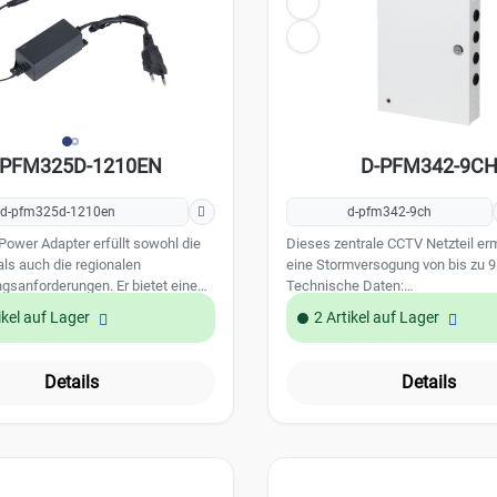
-PFM325D-1210EN
D-PFM342-9C
d-pfm325d-1210en
d-pfm342-9ch
ower Adapter erfüllt sowohl die
Dieses zentrale CCTV Netzteil er
als auch die regionalen
eine Stormversogung von bis zu 
ungsanforderungen. Er bietet eine
Technische Daten:
de Leistung und einen stabilen
Eingangsspannungsbereich: AC 9
ikel auf Lager
2 Artikel auf Lager
t umweltfreundlich und nutzt den
Ausgang: 9x 12V DC Max. Ausgan
lässig. Der Adapter verfügt über
120W Ausgangschutz: 9 Ersatzsi
spannungsschutz,
max. pro Ausgang 3A Leistungs
Details
Details
gsschutz und mehr. Außerdem ist
ohne Last: < 0,21W Farbe weiß
lug-and-Play einfach und bequem
Arbeitstemperatur: -20°C ~ +45°C
ten:
2,47kg
peratur: -10°C - +70°C
annung: 12 V Ausgangsstrom: