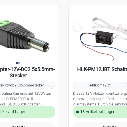
ersorgung nur mit dem PoE
-PFT1200
pter-12V-DC2.5x5.5mm-
HLK-PM12JBT Schaltn
Stecker
ter-12v-dc2.5x5.5mm-stecker
ja-hlk-pm12jbt
n Dahua Kameras auf 12VDV zur
Dieses 12 V Netzteil dient zur er
 des D-PFM320D-015
Stromversorgung der Bedienteile
and : DE DELOCK Adapter
Alarmsystems. Durch die sehr k
ock > DC 2,5 x 5,5mm Stecker
Abmessungen kann die Montage d
tikel auf Lager
13 Artikel auf Lager
2-polige Klemmleiste - männlich
eine 55 mm UP Schalterdose erfo
weites Ende): Gleichstromstecker
Technische Daten: Stromversorgung: primär
 2,5 mm) - männlich
240 V / 50 Hz Ausgangsspannung: 12 V DC