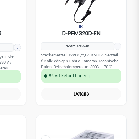
5
D-PFM320D-EN
d-pfm320d-en
Steckernetzteil 12VDC/2,0A DAHUA Netzteil
e in die
für alle gänigen Dahua Kameras Technische
230 V /
Daten: Betriebstemperatur: -30°C - +70°C
Ausgangsspannung: 12 VDC Ausgangsstrom:
86 Artikel auf Lager
2.0 A Leistungsaufnahme: 0.5 W
ontiert
Versorgungsspannung: 230V (Steckdose)
Details
gangsstrom:
 VAC