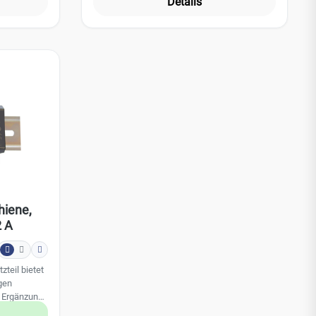
Details
Durch die Anwendung der
Überspannungskategorie 3 ist das Netzteil
auch in vielen Bereichen einsetzbar, wie z.B.
1, II ,
Gebäudeautomation, Haushalts- und
Industrielle Steuerungssysteme und
elektromechanische Geräte.
Leistungsmerkmale: Direkt auf DIN-Schiene
montierbar Geschlossene Bauform
Geschützte Schraubanschlüsse
Überlastschutz und Kurzschlussschutz
Niedrige Leerlaufleistung Technische Daten:
Anzahl Ein/Ausgang: 1/1 Eingangspannung:
(nominal) 230V/ AC + 115V/ AC, (min.) 85
+120 V /DC, (max.) 264 + 370 V/DC
Ausgangsspannung: 48V/ DC, (min.) 43,2
hiene,
V/DC, (max.) 55,2 V/DC Leistung: 153,6W
2 A
Betriebstemperatur: -30°C bis +70°C Gewicht:
310g Abmessung: 105 x 58,4 x 90 mm
teil bietet
gen
 Ergänzung