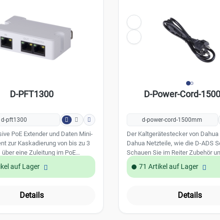
sspannung: 100 - 240 VAC
D-PFT1300
D-Power-Cord-15
d-pft1300
d-power-cord-1500mm
ive PoE Extender und Daten Mini-
Der Kaltgerätestecker von Dahua ist für
ient zur Kaskadierung von bis zu 3
Dahua Netzteile, wie die D-ADS Se
 über eine Zuleitung im PoE
Schauen Sie im Reiter Zubehör u
che Daten: 1x 10/100 PoE-
Kompatibilität zu prüfen. Technische Daten:
ikel auf Lager
71 Artikel auf Lager
mpfangsanschluss 1x 10/100
Kabellänge: 1500 (+/-50) mm Zerti
ersorgungsanschluss,
Farbe: Schwarz Spannung: 230V 
 für den nächsten Extender 1x
Anschlüsse: CEE 7/7, Schuko und
Details
Details
Leistung für IPC
gsdistanz: 300m