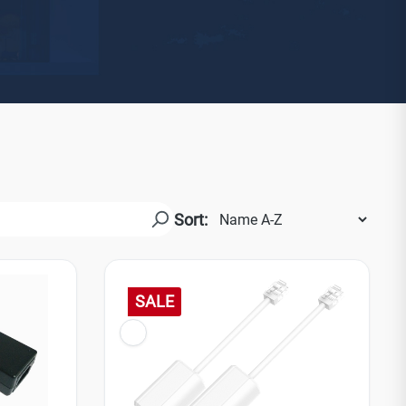
Yale
19
No Climb
Zenner
Sort:
SALE