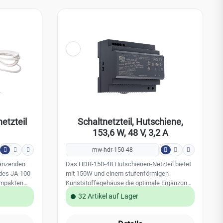
etzteil
Schaltnetzteil, Hutschiene,
153,6 W, 48 V, 3,2 A
mw-hdr-150-48
gänzenden
Das HDR-150-48 Hutschienen-Netzteil bietet
 des JA-100
mit 150W und einem stufenförmigen
ompakten
Kunststoffegehäuse die optimale Ergänzung
irekt in
für Ihrer Systeme mit hohen
32 Artikel auf Lager
lgen.
Leistungsanforderung. Es ist derzeit das
kleinste auf dem Markt und besitzt eine
verstärkte Isolierung nach Schutzklasse II.