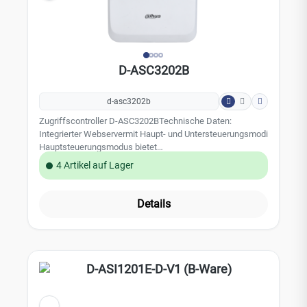
D-ASC3202B
d-asc3202b
Zugriffscontroller D-ASC3202BTechnische Daten:
Integrierter Webservermit Haupt- und Untersteuerungsmodi
Hauptsteuerungsmodus bietet
Zugangskontollplattformkommunikation (Verwaltung von
4 Artikel auf Lager
bis zu 19 Untercontrollern) Unterstützt: 1.000 Benutzer /
3.000 Fingerabdrücke / 300.000 Datensätze Greift über
Wiegand- und RS-485-Protokolle auf Kartenleser zu
Details
Unterstützt TCP- und IP-Verbindungen sowie Standard PoE
Schutzart: IK06 Betriebstemperatur: -10°C bis + 55°C
Abmessungen: 18,64 x 18,58 x 5,83 cm