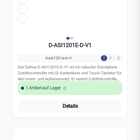
D-ASI1201E-D-V1
d-asi1201e-d-v1
Der Dahua D-ASI1201E-D-V1 ist ein robuster Standalone-
Zutrittscontroller mit ID-Kartenleser und Touch-Tastatur für
den Innen- und Außeneinsatz. Er vereint Zutrittskontrolle,
Kartenleser und Controller in einem Gerät und ermöglicht
1 Artikel auf Lager
flexible Freigabemethoden per Karte, PIN oder
Kombination. Dank IP66-Schutz, umfangreicher
Alarmfunktionen und Netzwerkfähigkeit eignet sich das
Details
Gerät ideal für professionelle Zutrittslösungen in Gewerbe,
Industrie und öffentlichen Einrichtungen.
Leistungsmerkmale: Standalone-Zutrittskontrolle mit
integriertem ID-Kartenleser und Touch-Tastatur
Unterstützung von Karte, PIN, Remote-Freigabe oder
kombinierter Authentifizierung Verwaltung von bis zu