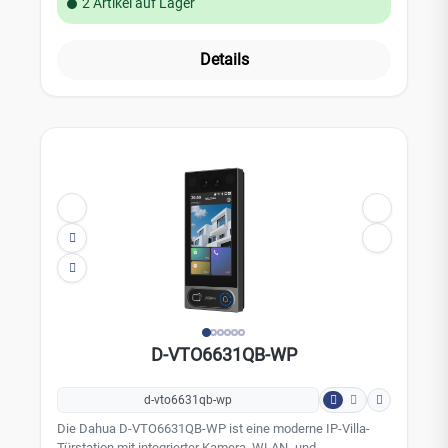
2 Artikel auf Lager
Zertifizierungen: CE, FCC
Details
D-VTO6631QB-WP
d-vto6631qb-wp
Die Dahua D-VTO6631QB-WP ist eine moderne IP-Villa-
Türstation mit integrierter Kamera, WLAN- und