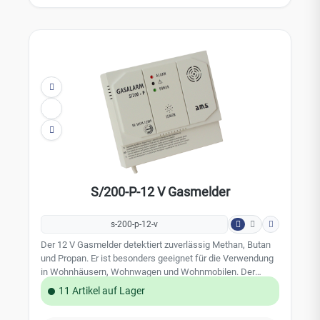
Betriebsanzeige rote Leuchtdiode für die Alarmmeldung
Technische Daten: Stromversorgung: 12 V DC (-10% /
+20%) Stromverbrauch: ca. 90mA (Ruhezustand) ca. 145
mA (Alarmzustand) Alarmlautstärke: ca. 85 dB (A)
Betriebstemperatur: -10°C bis +40°C Schutzklasse: IP 20 /
DIN 40050 Abmessungen: 115 x 90 x 30 mm -
Ansprechschwellen:Narkosegas: ab ca. 100 ppm
(abhängig vom Narkosegas) Butan (Flüssiggas): ca. 0,4%
in der Raumluft Propan (Flüssiggas): ca. 0,5% in der
Raumluft Methan (Stadtgas): ca. 0,8% in der Raumluft
S/200-P-12 V Gasmelder
s-200-p-12-v
Der 12 V Gasmelder detektiert zuverlässig Methan, Butan
und Propan. Er ist besonders geeignet für die Verwendung
in Wohnhäusern, Wohnwagen und Wohnmobilen. Der
Gasmelder kann auch an ein Gefahrenmeldesystem oder
11 Artikel auf Lager
eine Alarmanlage angeschlossen werden. Die 12 V
Spannugsversorgungung erfolgt dann aus der der Zentrale.