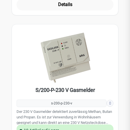
Zum Anschluss externer Signalgeber oder zur Ansteuerung
Details
eines Alarmsystems hat der Gasmelder zwei
Schaltausgänge. Leistungsmerkmale: Betriebs-, Fehler-
und Alarmanzeige (grün, gelb, rot) lautstarker Alarmgeber
85 dB-A zwei Schaltausgänge Relaisausgang,
potentialfreier Wechselkontakt 5 A / 230 V AC Technische
Daten: Stromversorgung: 12 V DC Stromaufnahme:
max.130mA Ansprechschwellen: Methan (Stadtgas,
Erdgas) 0,4000 Vol.% Butan (Flüssiggas) 0,2050 Vol. %;
Propan (Flüssiggas) 0,2400 Vol. % 12 V DC Ausgang,
geschaltet bei Alarm, max. 200 mA Abmessungen: 140 x
125 x 42 mm EN 50194-1:2009 2 Jahre Garantie
S/200-P-230 V Gasmelder
s-200-p-230-v
Der 230 V Gasmelder detektiert zuverlässig Methan, Butan
und Propan. Es ist zur Verwendung in Wohnhäusern
geeignet und kann direkt an eine 230 V Netzsteckdose
angeschlossen werden. Zum Anschluss oder zur