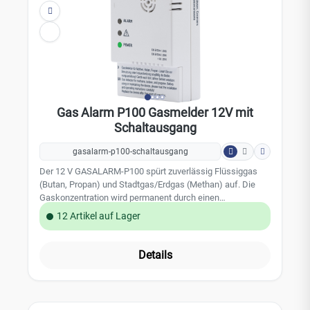
A Stromaufnahme: max.250 mA - Ansprechschwellen:
Methan (Stadtgas, Erdgas) 0,4000 Vol.% Butan
(Flüssiggas) 0,2050 Vol. %; Propan (Flüssiggas) 0,2400 Vol.
% Alarmlautstärke: 85 dB (A) / 1 m Abmessungen: 60 x 90 x
31 mm Ausstattung: Betriebsanzeige (grün); Fehleranzeige
(gelb); Alarmanzeige (rot)
Gas Alarm P100 Gasmelder 12V mit
Schaltausgang
gasalarm-p100-schaltausgang
Der 12 V GASALARM-P100 spürt zuverlässig Flüssiggas
(Butan, Propan) und Stadtgas/Erdgas (Methan) auf. Die
Gaskonzentration wird permanent durch einen
hochwertigen Gas-Sensor gemessen. Ein Alarm erfolgt
12 Artikel auf Lager
sofort bei Gasaustritt, lange vor Entstehung einer
gefährlichen Gaskonzentration in der Luft. Die Warnung
erfolgt durch ein lautes akustisches Alarmsignal und ein
Details
rotes Alarmlicht. Diese Ausführung hat einen zusätzlichen
Schaltausgang. Leistungsmerkmale: Warnt vor Flüssiggas
(Butan/Propan) und Stadtgas/Erdgas (Methan) Ausführung
gem. EN 50194-1:2009 und EN 50194-2:2006 + A1:2016