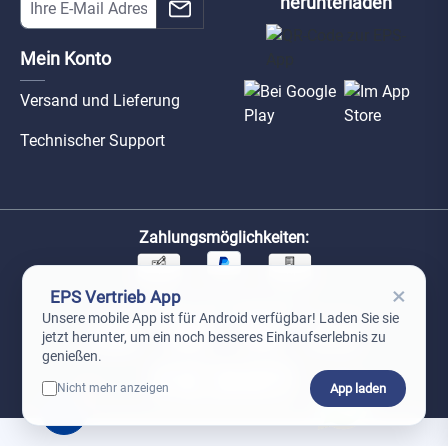
herunterladen
Mein Konto
Versand und Lieferung
Technischer Support
Zahlungsmöglichkeiten:
×
EPS Vertrieb App
Unsere Versandpartner:
Unsere mobile App ist für Android verfügbar! Laden Sie sie
jetzt herunter, um ein noch besseres Einkaufserlebnis zu
genießen.
App laden
Nicht mehr anzeigen
0