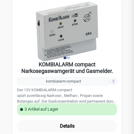
Automatischer Selbsttest Optisches und akustisches
Warnsignal Schaltausgang Technische Daten:
Stromversorgung: 12 V DC (-10% / +20%) 230 V Anschluss
optional: Stecker-Schaltnetzteil QUATPOWER XY-1200500-
E55.21 12 V-/1,0 A Stromaufnahme: max.250 mA
Schaltausgang: N.C./N.O. - Ansprechschwellen:Methan
(Stadtgas, Erdgas) 0,4000 Vol.%Butan (Flüssiggas) 0,2050
Vol. %;Propan (Flüssiggas) 0,2400 Vol. % Alarmlaustärke:
85 dB (A) / 1 m Abmessungen: 60 x 90 x 31 mm
Ausstattung: Betriebsanzeige (grün); Fehleranzeige (gelb);
Alarmanzeige (rot)
KOMBIALARM compact
Narkosegaswarngerät und Gasmelder.
kombialarm-compact
Der 12V KOMBIALARM-compact
spürt zuverlässig Narkose-, Methan-, Propan sowie
Butangas auf. Die Gaskonzentration wird permanent durch
einen hochwertigen Gas-Sensor gemessen. In einem
3 Artikel auf Lager
Narkosegas- und Gasalarmfall wird optisch (rote
Alarmanzeige) und akustisch (lautstarke Signalhupe)
gewarnt. Leistungsmerkmale: Ein-/Ausschalter gelbe
Details
Leuchtdiode für die Anlaufphase grüne Leuchtdiode für die