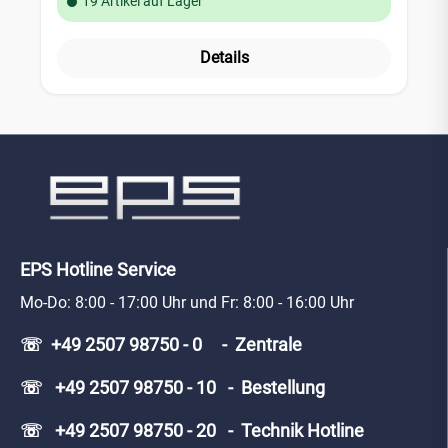
19 Artikel auf Lager
Aufschaltung des Gasmelders an ein
Gefahrenmeldesystem oder Alarmanlage hat der
Gasmelder zwei Schaltausgänge. Leistungsmerkmale:
Details
Betriebs-, Fehler- und Alarmanzeige (grün, gelb, rot)
lautstarker Alarmgeber 85 dB-A zwei Schaltausgänge
Relaisausgang, potentialfreier Wechselkontakt 5 A / 230 V
AC Technische Daten: Stromversorgung: 230 V AC / 50 Hz
Leistungsaufnahme max. 6 VA Ansprechschwellen:Methan
(Stadtgas, Erdgas) 0,4000 Vol.%Butan (Flüssiggas) 0,2050
Vol. %Propan (Flüssiggas) 0,2400 Vol % 12 V DC Ausgang,
geschaltet bei Alarm, max. 200 mA Abmessungen: 140 x
125 x 42 mm EN 50194-1:2009 Lebensdauer des Sensors:
bis zu 5 Jahre
EPS Hotline Service
Mo-Do: 8:00 - 17:00 Uhr und Fr: 8:00 - 16:00 Uhr
☏ +49 2507 98750 - 0 - Zentrale
☏ +49 2507 98750 - 10 - Bestellung
☏ +49 2507 98750 - 20 - Technik Hotline