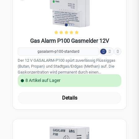
Durchschnittliche Bewertung von 
Gas Alarm P100 Gasmelder 12V
gasalarm-p100-standard
Der 12 V GASALARM-P100 spürt zuverlässig Flüssiggas
(Butan, Propan) und Stadtgas/Erdgas (Methan) auf. Die
Gaskonzentration wird permanent durch einen
hochwertigen Gas-Sensor gemessen. Ein Alarm erfolgt
8 Artikel auf Lager
sofort bei Gasaustritt, lange vor Entstehung einer
gefährlichen Gaskonzentration in der Luft. Die Warnung
erfolgt durch ein lautes akustisches Alarmsignal und ein
Details
rotes Alarmlicht. Leistungsmerkmale: Warnt vor Flüssiggas
(Butan/Propan) und Stadtgas/Erdgas (Methan) Ausführung
gem. EN 50194-1:2009 und EN 50194-2:2006 + A1:2016
Automatischer Selbsttest Optisches und akustisches
Warnsignal Technische Daten: Stromversorgung: 12 V DC
(-10% / +20%) 230 V Anschluss optional: Stecker-
Schaltnetzteil QUATPOWER XY-1200500-E55.21 12 V-/1,0