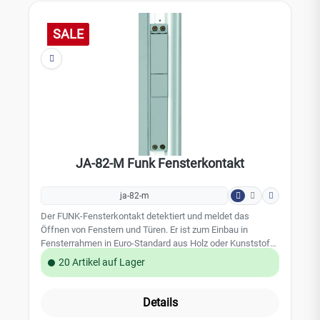
werden wer und wann das Alarmsystem z.B. scharf -
unscharf geschaltet hat. Bei Verlust des Codeträgers kann
dieser sofort aus dem System gelöscht werden und eine
SALE
Bedienung des Alarmsystems ist nicht mehr möglich.
Technische Daten: geeignet für Jablotron RFID Leser
geeignet für Dahua Türsprechsysteme kompakte Bauform
Maße: 39mm x 31mm x 4mm Schlüsselring: Ja Material:
Kunststoff Farbe Gehäuse: schwarz Farbe Deckel: weiß
JA-82-M Funk Fensterkontakt
ja-82-m
Der FUNK-Fensterkontakt detektiert und meldet das
Öffnen von Fenstern und Türen. Er ist zum Einbau in
Fensterrahmen in Euro-Standard aus Holz oder Kunststoff
geeignet. Leistungsmerkmale: besonders unauffällig zum
20 Artikel auf Lager
Einbau in den Fensterrahmen inklusive Batterien
Technische Daten: Stromversorgung: 2 x Lithiumbatterien
CR2354 durchschnittliche Batterielebensdauer: 3 Jahre
Details
Funkfrequenz: 868 MHz / JA 80 Funkprotokoll