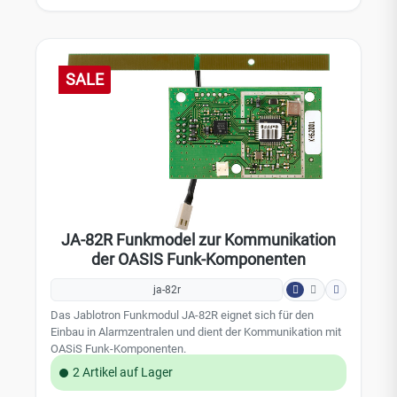
Funkreichweite: bis zu 200m Abmessungen: 192 x 25 x 9
mm Betriebstemperatur: -10 bis 40 °C
Umgebungsbedingungen: EN 50131-1: II, innen
Sicherheitsstufe: Grad 2: EN 50131-1, EN 50131-2-6, EN
50131-5-3 ESTI EN 300220, EN50130-4, EN 55022,
SALE
EN60950-1
JA-82R Funkmodel zur Kommunikation
der OASIS Funk-Komponenten
ja-82r
Das Jablotron Funkmodul JA-82R eignet sich für den
Einbau in Alarmzentralen und dient der Kommunikation mit
OASiS Funk-Komponenten.
2 Artikel auf Lager