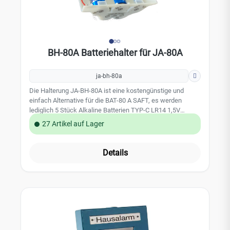
BH-80A Batteriehalter für JA-80A
ja-bh-80a
Die Halterung JA-BH-80A ist eine kostengünstige und
einfach Alternative für die BAT-80 A SAFT, es werden
lediglich 5 Stück Alkaline Batterien TYP-C LR14 1,5V
benötigt. (BAT-TYP-C-LR-14 ) Da vermehrt NO- Name
27 Artikel auf Lager
Batterien in die Außensirene JA-80A eingesetzt wurden, die
eine Gefahr für das Produkt, sowie die Errichter
ausstrahlen bieten wir diese kostengünstige Alternative für
Details
unsere Partner an. Leistungsmerkmale: Halterung der
Batterien für die Außensirene JA-80A Technische Daten:
benötigt werden 5 x BAT-TYP-C-LR-14