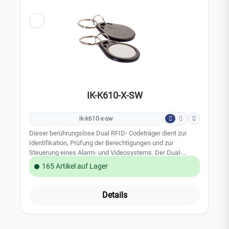
IK-K610-X-SW
ik-k610-x-sw
Dieser berührungslose Dual RFID- Codeträger dient zur
Identifikation, Prüfung der Berechtigungen und zur
Steuerung eines Alarm- und Videosystems. Der Dual-
Transponder ist sowohl geeignet zur Türöffnung von Dahua
165 Artikel auf Lager
Gegensprechanlagen, als auch für sämtliche RFID Leser
der Jablotron 80 & 100 Alarmsysteme. Ausführung als
robuster und stabiler Schlüsselanhänger in der Farbe
Details
schwarz mit weißem Deckel. In der Alarmzentrale oder in
der Gegensprechanlage ko¨nnen alle Codeträger
personifiziert werden. Somit kann im System dokumentiert