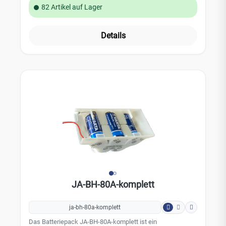
Magnetkontakt zeichnet sich durch seine kleine und
82 Artikel auf Lager
unauffällige Bauform aus. Leistungsmerkmale: integriertes
868 MHz Funkmodul Sabotagealarm im Gehäuse kleine
und unauffällige Bauform Farbe: Weiß inklusive Batterien
Details
Technische Daten: belegt eine Position in dem
JABLOTRON 80 Alarmsystem Stromversorgung: 1 x
Lithium Batterie CR123A (3 V, 1,5 Ah) durchschnittliche
Batterielebensdauer: 3 Jahre Funkfrequenz: 868 MHz / JA
80 Funkprotokoll Abmessungen des Melders: 75 x 31 x 23
mm Abmessungen des Magneten: 16 x 56 x 16 mm
Umgebungsbedingungen: EN 50131-1: II, innen
Betriebstemperatur: -10 bis 40 °C Sicherheitsstufe: Grad 2,
EN 50131-1, EN 50131-2-6, EN 50131-5-3 ESTI EN 300220,
EN50130-4, EN 55022, EN60950-1
JA-BH-80A-komplett
ja-bh-80a-komplett
Das Batteriepack JA-BH-80A-komplett ist ein