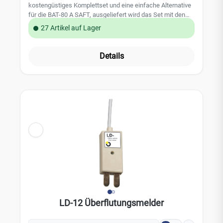
kostengüstiges Komplettset und eine einfache Alternative
für die BAT-80 A SAFT, ausgeliefert wird das Set mit den
passenden 5 Stück Alkaline Batterien TYP-C LR14 1,5V Da
27 Artikel auf Lager
vermehrt NO- Name Batterien in die JA-80A eingesetzt
wurden, die eine Gefahr für das Produkt, sowie die Errichter
ausstrahlen bieten wir dieses Set für unsere Partner zu
Details
einem attraktiven Sonderpreis an. Wir weißen darauf hin,
dass in den Produkten ausschließlich bei EPS erworbene
und vom Hersteller freigegebene Originalprodukte benutzt
werden sollen. Leistungsmerkmale: Batteriepack für
Außensierene JA-80A (inkl. Batterien) Zur Montage:
Passform ist genau für die JA-80A konzeptioniert. Kann
ohne große Mühen einfach eingesetzt werden. Die
Stromversorgung kann einfach angesteckt werden. (gleich
Stecker Aufnahme) JA-80A läuft wieder einwandfrei.
LD-12 Überflutungsmelder