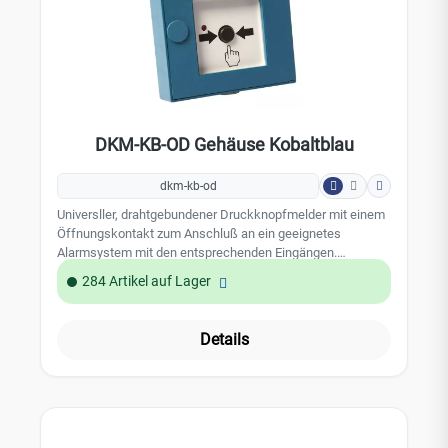
DKM-KB-OD Gehäuse Kobaltblau
dkm-kb-od
Universller, drahtgebundener Druckknopfmelder mit einem
Öffnungskontakt zum Anschluß an ein geeignetes
Alarmsystem mit den entsprechenden Eingängen.
(Jablotron oder Ajax) Leistungsmerkmale: potentialfreier
284 Artikel auf Lager
Kontakt zur Ansteuerung der Zentrale Farbe: blau
Aufschrift: Hausalarm Mit Spezialschlüssel
Details