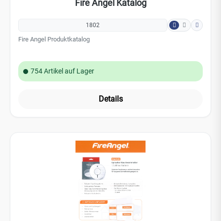
Details
FireAngel Flyer FA-6120-INT
784
Die neue Rauchmelder Generation Neutrale Flyer FireAngel FA-
6120-INT Individueller Eindruck und größere Abnahmemengen auf
Anfrage.