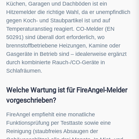
durch kombinierte Rauch-/CO-Geräte in
Schlafräumen.
Welche Wartung ist für FireAngel-Melder
vorgeschrieben?
FireAngel empfiehlt eine monatliche
Funktionsprüfung per Testtaste sowie eine
Reinigung (staubfreies Absaugen der
Gehäuseschlitze) alle drei Monate. In Miet- und
gewerblichen Objekten liegt die Verantwortung für
Prüfung, Dokumentation und fristgerechten
Austausch typischerweise beim Vermieter oder
Betreiber. Spätestens nach 10 Jahren muss jeder
Melder – unabhängig vom Batteriezustand –
komplett erneuert werden.