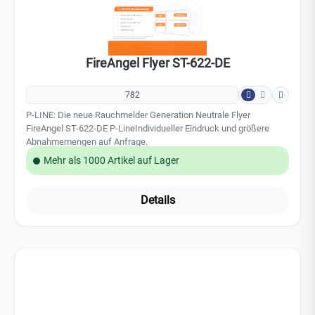
FireAngel ST-622-DE P-LineIndividueller Eindruck und größere
Abnahmemengen auf Anfrage.
Mehr als 1000 Artikel auf Lager
Details
×
EPS Vertrieb App
Unsere mobile App ist für Android verfügbar! Laden Sie sie
jetzt herunter, um ein noch besseres Einkaufserlebnis zu
genießen.
App laden
Nicht mehr anzeigen
0
FireAngel Flyer ST-630/ST-632-DE