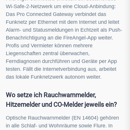
Liegenschaften zentral überwachen,
Ferndiagnosen durchführen und Geräte per App
testen. Fällt die Internetverbindung aus, arbeitet
das lokale Funknetzwerk autonom weiter.
Wo setze ich Rauchwarnmelder,
Hitzemelder und CO-Melder jeweils ein?
Optische Rauchwarnmelder (EN 14604) gehören
in alle Schlaf- und Wohnräume sowie Flure. In
Küchen, Garagen und Dachböden ist ein
Hitzemelder die richtige Wahl, da er unempfindlich
gegen Koch- und Staubpartikel ist und auf
Temperaturanstieg reagiert. CO-Melder (EN
50291) sind überall dort erforderlich, wo
brennstoffbetriebene Heizungen, Kamine oder
Gasgeräte in Betrieb sind – idealerweise ergänzt