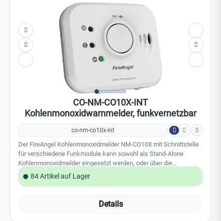
CO-NM-CO10X-INT
Kohlenmonoxidwarnmelder, funkvernetzbar
co-nm-co10x-int
Der FireAngel Kohlenmonoxidmelder NM-CO10X mit Schnittstelle
für verschiedene Funkmodule kann sowohl als Stand-Alone
Kohlenmonoxidmelder eingesetzt werden, oder über die
Funkschnittstelle mit verschiedenen Funkmodulen nachgerüstet
84 Artikel auf Lager
werden. Dieser CO Melder warnt zuverlässig und frühzeitig vor den
gefährlichen CO-Konzentrationen in der Luft. Folgenden
Funkmodule können in diesen CO Melder nachgerüstet werden:
Details
W2- Funkmodul, Z-Wave Funkmodul, Zigbee Funkmodul
Leistungsmerkmale: Schnittstelle für verschiedene Funkmodule:
integrierte 10-Jahres-Lithiumbatterie modernes, unauffälliges
Design große Test-/Stummschalttaste Selbstüberwachung und
akustische Störungsanzeige Technische Daten:
elektrochemische Sensortechnologie lauter Alarmgeber 85 dB
LED Störungsanzeige Zulassung nach EN 5029-1 & 2: 2010 5
Jahre Herstellergarantie der FireAngel Safety Technology Limited
EAN Nummer: 0816317004941