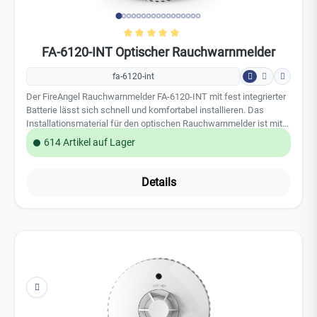
im Lieferumfang enthalten. Unter normalen Betriebsbedingungen
614 Artikel auf Lager
ist der Rauchmelder 10 Jahre lang funktionsfähig. Sie sollten den
Rauchmelder danach austauschen, damit ein kontinuierlicher
Schutz Ihres Zuhauses sichergestellt ist. Leistungsmerkmale:
Details
optische Sensortechnologie versiegelte Lithium Batterie 10 Jahre
Batterielebensdauer & Produktlebensdauer Indikator: Rote LED
Test-/Stummschalttaste reduzierte Testlautstärke Sleep Easy-
Modus: temporäre Stummschaltung einer Störungsmeldung End-
of-Life Anzeige geeignet auch für Wohnmobile und Wohnwagen
zertifiziert nach EN14604, Q-Label 5 Jahre Herstellergarantie der
FireAngel Safety Technology Limited Technische Daten:
Sensortechnologie: Optisch Alarmtonpegel: 85dB (A) bei 3m
Installation: Wand / Decke Betriebstemperatur: +4°C bis +38°C
Batterie: versiegelte 10-Jahres Lithiumbatterie Gewicht: 138
Gramm Abmessung: 118,1 x 118,1 x 31,5 mm
FA-6215-INT Hitzewarnmelder, Austauschbare
Batterie
fa-6215-int