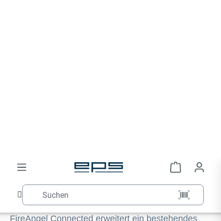
reagiert der interne Sensor weniger zuverlässig;
der Austausch des kompletten Geräts ist deshalb
nach 10 Jahren Pflicht. Das genaue Ablaufdatum
ist auf der Geräterückseite aufgedruckt.
Was leistet FireAngel Connected, und
welche Rolle spielt das Pro Connected
Gateway?
FireAngel Connected erweitert ein bestehendes
Wi-Safe-2-Netzwerk um eine Cloud-Anbindung:
Das Pro Connected Gateway verbindet das
Funknetz per Ethernet mit dem Internet und leitet
Alarm- und Statusmeldungen in Echtzeit als Push-
Benachrichtigung an die FireAngel-App weiter.
Profis und Vermieter können mehrere