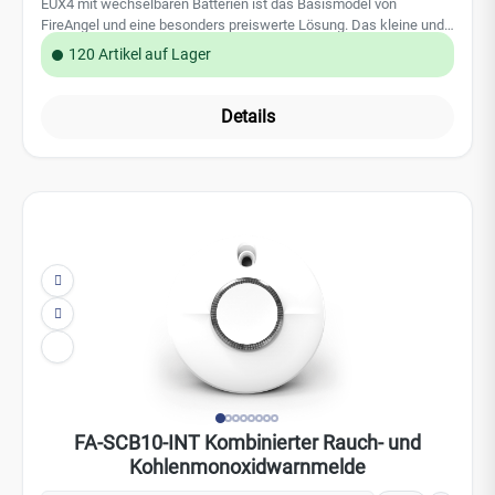
FireAngel Safety Technology Limited Technische Daten:
Sensortechnologie: Hygrothermograph Installation: Wand
/ Aufstellen Betriebstemperatur: -9°C bis +60°C Batterie: 3x AAA-
Alkaline Batterie Gewicht: 84 Gramm Abmessung: 61 x 61 x 23
mm
FA-SCB10-INT Kombinierter Rauch‑ und
Kohlenmonoxidwarnmelde
fa-scb10-int
Der kombinierte FireAngel Rauch- & Kohlenmonoxidwarnmelder
FA-SCB10-INT ist ein einfach zu installierender Kombi-Melder und
wurde entwickelt, um Bewohner vor Feuer und CO zu schützen. Er
ist ideal für die Absicherung in Schlafzimmer und Wohnräumen
120 Artikel auf Lager
geeignet. Das Gerät hat sowohl Rauch als auch Kohlenmonoxid
Sensoren zur Erkennung beider Gefahren. Es verfügt über klare
Indikatoren und Warnungen, damit Sie sehen können, welche
Details
Gefahr akut ist, wenn der Alarm ertönt. Der Rauch- &