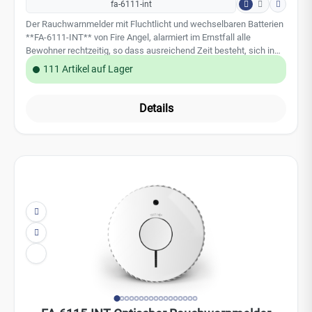
Alkaline-Batterien (2 Stück) Batterielebensdauer ca. 3 Jahre
Produktlebensdauer 10 Jahre Test-/Stummschalttaste reduzierte
Testlautstärke Sleep Easy-Modus: temporäre Stummschaltung
einer Störungsmeldung End-od-Life Anzeige geeignet für
Wohnmobile und Wohnwagen zertifiziert nach EN14604 5 Jahre
Herstellergarantie der FireAngel Safety Technology Limited
Technische Daten: Sensortechnologie: Optisch Alarmtonpegel:
85dB (A) bei 3m Installation: Wand / Decke Betriebstemperatur:
+4°C bis +38°C Batterie: 2x AA-Alkaline Batterie Gewicht: 175
Gramm Abmessung: 118,1 x 118,1 x 31,5 mm
FA-6115-INT Optischer Rauchwarnmelder
fa-6115-int
Der FireAngel Rauchwarnmelder FA-6115-INT mit wechselbaren
Batterien ist das Basismodel von FireAngel und eine besonders
preiswerte Lösung zum vollständigen Schutz Ihres
Privathaushaltes. Das schlanke und moderne Design lässt sich
813 Artikel auf Lager
diskret in Ihr Zuhause integrieren. Somit bietet der flache
Rauchmelder vollständigen Schutz, ohne den Stil Ihrer