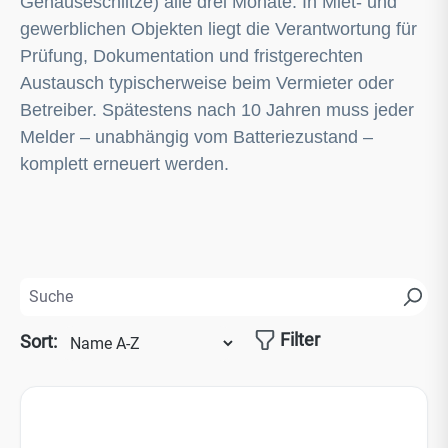
Filter
Sort:
Es werden 24 von 35 Produkten angezeigt.
BAT-B-450L Ersatzakku für das W2-SVP-630