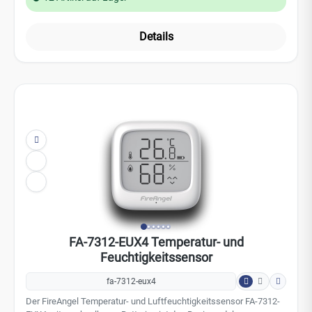
IP65Technische Daten: Gerätetyp: Wasserleck-Sensor
Versorgungsspannung: 3 V DC Batterietyp: 2 × AA-Alkalibatterien
(1,5 V DC) Batterieausführung: auswechselbar Alarmlautstärke: ≥
85 dB(A) bei 1 m Schutzart: IP65 Einbaulage: freistehend / tragbar
Betriebstemperatur: 4 °C bis +38 °C Betriebsfeuchtigkeit: bis zu 80
% rF (nicht kondensierend) Lagertemperatur: −20 °C bis +50 °C
Lagerfeuchtigkeit: 25 % bis 95 % rF (nicht kondensierend)
Abmessungen: Ø 80 mm × 37 mm Gewicht: ca. 120 g Einsatz in
Freizeitunterkünften: Ja E insatz in Fahrzeugen und Booten: Ja
FA-7312-EUX4 Temperatur- und
Herstellergarantie: 1 Jahr
Feuchtigkeitssensor
fa-7312-eux4
Der FireAngel Temperatur- und Luftfeuchtigkeitssensor FA-7312-
EUX4 mit wechselbaren Batterien ist das Basismodel von
FireAngel und eine besonders preiswerte Lösung. Das kleine und
moderne Design lässt sich diskret in Ihr Zuhause integrieren.
120 Artikel auf Lager
Leistungsmerkmale: Erfasst Temperaturen zwischen -9°C bis
+60°C auswechselbare AAA-Alkaline Batterien (3 Stück) LCD-
Anzeige mit leicht verständlichen Ziffernsymbolen Batteriesymbol
Details
zeigt aktuellen Batteriestand Warnung bei niedrigem Batteriestand
Batterielebensdauer 2 Jahre Einfache Wandmontage oder einfach
Aufstellen Tragbar - geeignet für Ferienhäuse, Wohnmobile,
Wohnwagen oder auch Botte 1 Jahre Herstellergarantie der