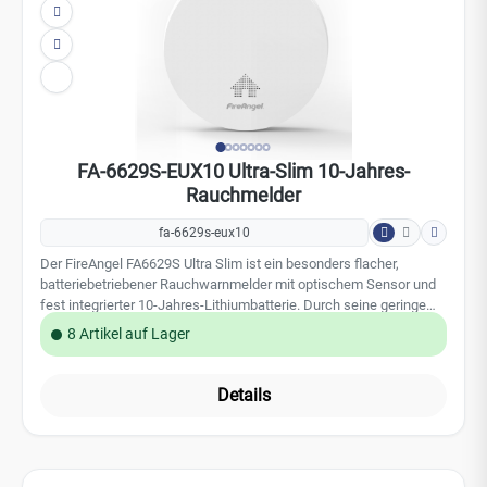
Rauchmelder
fa-6629s-eux10
Der FireAngel FA6629S Ultra Slim ist ein besonders flacher,
batteriebetriebener Rauchwarnmelder mit optischem Sensor und
fest integrierter 10-Jahres-Lithiumbatterie. Durch seine geringe
Bauhöhe und das moderne Design fügt er sich unauffällig in
8 Artikel auf Lager
Wohnräume ein und bietet gleichzeitig zuverlässigen Brandschutz.
Komfortfunktionen wie Sleep Easy, Nachtmodus und End-of-Life-
Anzeige sorgen für eine hohe Benutzerfreundlichkeit im täglichen
Details
Einsatz. Leistungsmerkmale: Optischer Rauchwarnmelder mit
reduzierter Falschalarmquote Versiegelte Lithiumbatterie mit 10
Jahren Lebensdauer Ultraflaches Design mit nur 23,5 mm
Bauhöhe 85 dB(A) lauter Alarmton zur zuverlässigen Warnung
Sleep Easy Funktion zur temporären Stummschaltung bei
Batteriewarnung Nachtmodus zur Abschaltung der LED-Anzeige
bei DunkelheitTechnische Daten: Sensortechnologie: Optisch
Versorgungsspannung: 3 V DC Batterietyp: Versiegelte
Lithiumbatterie Batterielebensdauer: 10 Jahre Alarmlautstärke: ≥
85 dB(A) bei 3 m Einbaulagen: Decken- oder Wandmontage
Betriebstemperatur: 0 °C bis +40 °C Betriebsfeuchtigkeit: bis zu 95
% rF (nicht kondensierend) Lagertemperatur: 0 °C bis +40 °C
Lagerfeuchtigkeit: bis zu 95 % rF (nicht kondensierend)
Abmessungen: Ø 115 mm × 23,5 mm Gewicht: ca. 120 g