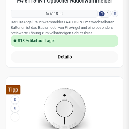
Inneneinrichtung zu beeinträchtigen. Leistungsmerkmale:
Details
optische Sensortechnologie auswechselbare AA-Alkaline
Batterien (2 Stück) ca. 3- 5 Jahre Batterielebensdauer 10 Jahre
Produktlebensdauer Test-/Stummschalttaste reduzierte
Testlautstärke Sleep Easy -Modus: temporäre Stummschaltung
einer Störungsmeldung End-of-Life-Anzeige geeignet auch für
Wohnmobile und Wohnwagen zertifiziert nach EN14604 5 Jahre
Tipp
Herstellergarantie der FireAngel Safety Technology Limited
Technische Daten: Sensortechnologie: Optisch Alarmtonpegel:
85dB (A) bei 3m Installation: Wand / Decke Betriebstemperatur:
+4°C bis +38°C Batterie: 2x AA-Alkaline Batterie Gewicht: 185
Gramm Abmessung: 118,1 x 118,1 x 31,5 mm
Durchschnittliche Bewertung von 
FA-6120-INT Optischer Rauchwarnmelder
fa-6120-int
Der FireAngel Rauchwarnmelder FA-6120-INT mit fest integrierter
Batterie lässt sich schnell und komfortabel installieren. Das
Installationsmaterial für den optischen Rauchwarnmelder ist mit