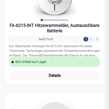
Der Hitzemelder FireAngel FA-6215-INT überwacht mit seiner
Thermistek-Technologie permanent die Temperaturveränderungen
im Raum. Der Thermodifferentialmelder der Klasse A1 hat eine
Ansprechtemperatur von 54°C bis 65°C. Dank der
403 Artikel auf Lager
auswechselbaren Batterien ist eine Wartung kinderleicht und
schnell. Der Melder ist besonders geeignet für Räume mit
kritischen Umgebungsbedingungen, da er resistent gegen Staub,
Details
Dämpfe, und Schmutz ist. Leistungsmerkmale: auswechselbare
Batterien Thermistek-Technologie große Test-/Stummschalttaste
Selbstüberwachung und Störungsanzeige modernes Design
Technische Daten: Thermodifferential-Melder der Klasse A1
Ansprechtemperatur: 54°C bis 65°C geprüft nach BS 5446-2:2003
lauter Alarmgeber 85 dB universelle Montageplatte mit optionaler
Diebstahlsicherung 5 Jahre Herstellergarantie der FireAngel
Safety Technology Limited
FA-6629S-EUX10 Ultra-Slim 10-Jahres-