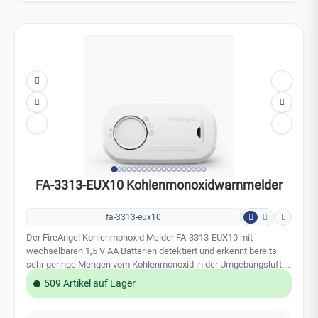
FA-3313-EUX10 Kohlenmonoxidwarnmelder
fa-3313-eux10
Der FireAngel Kohlenmonoxid Melder FA-3313-EUX10 mit
wechselbaren 1,5 V AA Batterien detektiert und erkennt bereits
sehr geringe Mengen vom Kohlenmonoxid in der Umgebungsluft.
LED-Anzeigen für Alarm / Störung und Betrieb. Kohlenmonoxid ist
509 Artikel auf Lager
ein gefährliches Atemgift und entsteht bei der unvollständigen
Verbrennung von fossilen Energieträgern wie Öl, Gas, Holz, Kohle
Pallets etc. Der CO-Melder warnt frühzeitig vor einer CO-Vergiftung
Details
und löst einen lautstarken akustischen und optischen Alarm aus.
Die Ansprechschwellen für CO-Melder sind in der EN-Norm 50291
definiert und vorgeschrieben. Ansprechschwellen gemäß EN
50291 in ppm = parts per million 50 ppm Auslösung nach 60 - 90
Min. 100 ppm Auslösung nach 10-40 Min. 300 ppm Auslösung < 3
Min. Leistungsmerkmale: Leistungsstarker elektrochemischer
CO-Sensor (10 Jahre Lebensdauer) Wechselbare 1,5 V AA
Batterien (im Lieferumfang enthalten) Stummschaltung und
Testfunktion Akustische und Optische Alarmanzeige Eingebauter