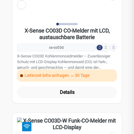
X-Sense CO03D CO-Melder mit LCD,
austauschbare Batterie
xs-co03d
X-Sense CO03D Kohlenmonoxidmelder – Zuverlässiger
Schutz mit LCD-Display Kohlenmonoxid (CO) ist farb-,
geruch- und geschmacklos – und damit eine der
heimtückischsten Gefahren in Wohnräumen. Der X-Sense
Lieferzeit bitte anfragen. ~ 30 Tage
CO03D erkennt diese unsichtbare Bedrohung frühzeitig und
warnt zuverlässig, bevor es zu spät ist. Mit einer
Lebensdauer von 10 Jahren, einem präzisen
Details
elektrochemischen Sensor und einem klar ablesbaren
LCD-Display gehört dieser Melder zur Premiumklasse der
CO-Warngeräte für Privathaushalte. Highlights auf einen
Blick LCD-Display: Echtzeit-Anzeige der CO-Konzentration
in ppm 10 Jahre Sensorlebensdauer – ein Melder für ein
Jahrzehnt Sicherheit Elektrochemischer Sensor für
höchste Messgenauigkeit ?85 dB Signalton in 1 m Abstand