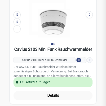
Stummschaltung (10 Minuten) Warnton: 85 dBA / 3 m
Stromversorgung: 3V-Lithiumbatterie (wechselbar)
Batterielebensdauer: ca. 10 Jahre Farbe: weiß Abmessung:
40 x 40 x 45 mm Gewicht: 48 gLieferumfang: inkl.
Montagesockel, Befestigungsmaterial, 3-V-Lithiumbatterie
und Bedienungsanleitung
Cavius 2103 Mini Funk Rauchwarnmelder
cavius-2103-mini-funk-rauchmelder
Der CAVIUS Funk-Rauchmelder Wireless bietet
zuverlässigen Schutz durch Vernetzung. Bei Brandrauch
sendet er ein Funksignal an alle verbundenen Geräte, die
dann ebenfalls ein 85 dBA lautes Alarmsignal auslösen.
171 Artikel auf Lager
Der Melder ist kompakt (65 mm Durchmesser) und mit
einer wechselbaren 3V-Lithiumbatterie ausgestattet, die
eine Lebensdauer von etwa 5 Jahren hat. Er verfügt über
Details
eine zentrale Taste für einfache Funktionsprüfung und
schnelle Stummschaltung. Dank Plug-and-Play-Funktion