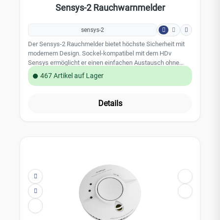
Sensys-2 Rauchwarnmelder
Klebepad.
sensys-2
Der Sensys-2 Rauchmelder bietet höchste Sicherheit mit
modernem Design. Sockel-kompatibel mit dem HDv
Sensys ermöglicht er einen einfachen Austausch ohne
Bohren. Mit einer 10-Jahres-Batterie, VdS-Zertifizierung und
467 Artikel auf Lager
Q-Label gewährleistet er langjährigen, störungsfreien
Betrieb. Ideal für die Wohnungswirtschaft, erfüllt er die
Anforderungen der DIN 14676. Die Montage erfolgt mit
Details
Schrauben, Dübeln oder Klebepad. Die gesamte
Melderhaube dient als Taste für Funktionstests und Alarm-
Stop. Sensys-2 aktiviert sich automatisch bei der Montage
und ist sofort einsatzbereit.Leistungsmerkmale: 10 Jahre
unterbrechungsfreie Stromversorgung VdS 3131 zertifiziert
/ Q-Label gesamte Melderhaube als Taste für
Funktionstest und Alarm-Stop automatische
Meldereaktivierung bei der Montage Sockel-kompatibel mit
HDv Sensys / Montage ohne bohren und
schraubenTechnische Daten: Warnton: mind. 85 dBA / 3 m
Stummschaltung: 10 Minuten (abschaltbar)
Stromversorgung: 3V-Lithiumzelle (fest integriert)