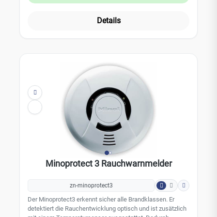
Ereignisspeicher und eine Verschmutzungskompensation,
die Fehlalarme minimiert. Eine Multifunktionstaste
Details
ermöglicht einfache Funktionsprüfung und Alarm-Stop.
Dank seiner kompakten Bauweise fügt er sich dezent in
jede Umgebung ein. Die Lieferung umfasst
Montagesockel, Befestigungsmaterial und eine
Bedienungsanleitung, was die Installation erleichtert​
.Leistungsmerkmale: Q-Label zertifiziert kompakt, dezent,
unauffällig Multifunktionstaste für Low-Noise-Meldertest
und Alarm-Stop automatische Meldereaktivierung bei der
Erstmontage inklusive Demontage-SicherungTechnische
Daten: Warnton: mind. 85 dBA / 3 m Stummschaltung: 10
Minuten (abschaltbar) Stromversorgung: 3V-Lithiumzelle
(fest integriert) Batterielebensdauer: ca. 10 Jahre
Luftfeuchtigkeit: bis 93 % Temperaturbereich: 0°C bis
+40°C Gewicht: 130 g Abmessung: 104 x 104 x 40 mm
Farbe: weiß Zertifizierungen: VdS 3131 / Q-Label, EN 14604
Minoprotect 3 Rauchwarnmelder
zn-minoprotect3
Der Minoprotect3 erkennt sicher alle Brandklassen. Er
detektiert die Rauchentwicklung optisch und ist zusätzlich