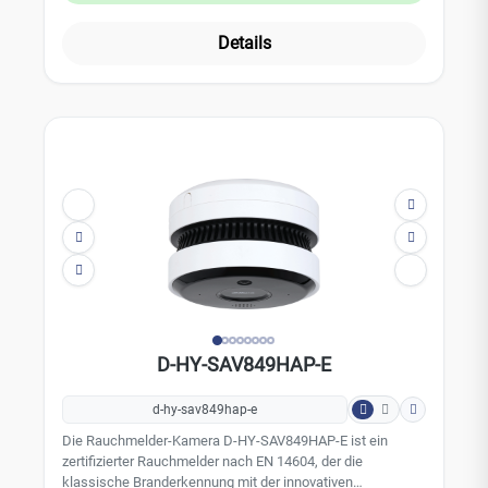
integrieren. Der Abdeckungsbereich des Rauchmelders
liegt bei bis zu 40m² (bei einer Deckenhöhe von bis 8
Details
Meter). Die Alarmlautstärke des D-HY-SA20A beträgt über
85 dB(A). Leistungsmerkmale: Dual Spectral Analyse Test-
und Stummschalttaste Stummschaltung mit einer
handelsüblichen IR Fernbedienung möglich Laute
Tonausgabe: über 85 dB(A) bei 3 Meter Warnsignal bei
niedrigem Batteriestand Wechselbare 10 Jahresbatterie
TÜV EN 14604 Technische Daten: Alarmmodus: Visueller
und akustischer Alarm Alarmlautstärke: 85 dB (A) bei 3 m
(9,84 Fuß) Alarmreaktionsschwelle: 0,2 dB/m-0,3 dB/m
Abdeckungsbereich: Wenn die Raumhöhe weniger als 8 m
(3,28 Fuß) beträgt, beträgt der Schutzbereich eines Geräts
20 m² – 40 m² Lebensdauer der Batterie: 10 Jahre
(wechselbar) Batterie: 3V CR123A Lithiumbatterie
Betriebstemperatur: -10°C bis + 55°C Farbe: weiß Gehäuse:
Abs Abmessungen: 98 x 98 x 43,1 mm Installation:
D-HY-SAV849HAP-E
Deckenmontage Zertifizierungen: TÜV- und CE- gelisted
Compliance-Standard: EN 14604:2005+AC:2008
d-hy-sav849hap-e
Die Rauchmelder-Kamera D-HY-SAV849HAP-E ist ein
zertifizierter Rauchmelder nach EN 14604, der die
klassische Branderkennung mit der innovativen