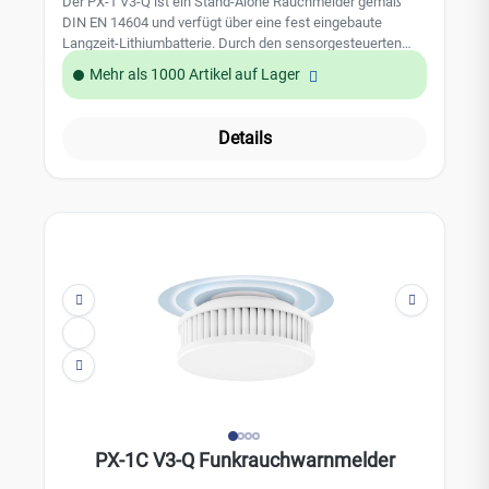
Der PX-1 V3-Q ist ein Stand-Alone Rauchmelder gemäß
Einsatzbereich gemäß Anwendungsnorm DIN
DIN EN 14604 und verfügt über eine fest eingebaute
14676Technische Daten: Detektionsverfahren:
Langzeit-Lithiumbatterie. Durch den sensorgesteuerten
photelektrisches Streulichtprinzip Batteriespannung: 3,0 V
Sicherheitsmechanismus wird nur dann ein Alarm
Batterielebensdauer: 10 Jahre (fest integriert, nicht
Mehr als 1000 Artikel auf Lager
ausgelöst, wenn es wirklich konkrete Anzeichen für einen
wechselbar) Abmessungen: 130 x 130 x 37 mm
Brand gibt. Der Rauchmelder vereint moderne Elektronik
Temperaturbereich: 0°C bis +55°C Einsatzhöhe: max. 6
mit innovativen Funktionen, kleinsten Gehäusemaßen,
Meter Alarmgeber: mind. 85 dB (A) Gerätenorm: DIN EN
Details
absoluter Zuverlässigkeit und zeitlosem
14604:2005 Q-Label: vfdb-Richtlinie 14-01
Design.Leistungsmerkmale: Stand-Alone-Rauchmelder Q-
Label 10 Jahres-Batterie Clevere Klebemontage
Auslesbarer Datenspeicher mit Exportfunktion 3-fach
InsektenschutzTechnische Daten: Verwendung:
Rauchwarnmelder nach EN 14604:2005/AC:2008 mit Q-
Label Erfassungsbereich: bis zu 60m² (je nach baulichen
Gegebenheiten) Batterie: 1x 3,0 V Lithium (fest verbaut)
Batterielebensdauer: 10 Jahre Auslösetemperatur: > 60°C
Akustischer Alarm: > 85 dB Schutzart: IP 40 Gehäusefarbe:
Weiß Material (Gehäuse): ABS Abmaße: 105 x 105 x 38 mm
Gewicht: 137 gIm Lieferumfang befindet sich ein
Magnetträger mit Gel-Klebepad.
PX-1C V3-Q Funkrauchwarnmelder