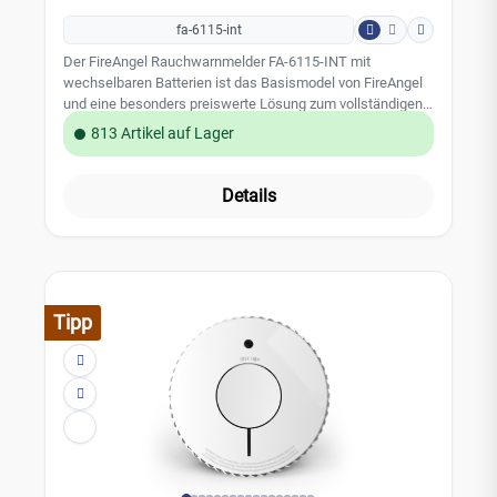
fa-6115-int
Der FireAngel Rauchwarnmelder FA-6115-INT mit
wechselbaren Batterien ist das Basismodel von FireAngel
und eine besonders preiswerte Lösung zum vollständigen
Schutz Ihres Privathaushaltes. Das schlanke und moderne
813 Artikel auf Lager
Design lässt sich diskret in Ihr Zuhause integrieren. Somit
bietet der flache Rauchmelder vollständigen Schutz, ohne
den Stil Ihrer Inneneinrichtung zu beeinträchtigen.
Details
Leistungsmerkmale: optische Sensortechnologie
auswechselbare AA-Alkaline Batterien (2 Stück) ca. 3- 5
Jahre Batterielebensdauer 10 Jahre Produktlebensdauer
Test-/Stummschalttaste reduzierte Testlautstärke Sleep
Easy -Modus: temporäre Stummschaltung einer
Störungsmeldung End-of-Life-Anzeige geeignet auch für
Tipp
Wohnmobile und Wohnwagen zertifiziert nach EN14604 5
Jahre Herstellergarantie der FireAngel Safety Technology
Limited Technische Daten: Sensortechnologie: Optisch
Alarmtonpegel: 85dB (A) bei 3m Installation: Wand / Decke
Betriebstemperatur: +4°C bis +38°C Batterie: 2x AA-Alkaline
Batterie Gewicht: 185 Gramm Abmessung: 118,1 x 118,1 x
31,5 mm