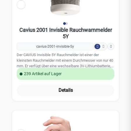
Cavius 2001 Invisible Rauchwarnmelder
5Y
cavius-2001-invisible-5y
Der CAVIUS Invisible 5Y Rauchmelder ist einer der
kleinsten Rauchmelder mit einem Durchmesser von nur 40
mm. Er verfügt über eine wechselbare 3V-Lithiumbatterie,
die bis zu 5 Jahre hält. Der Melder bietet eine zuverlässige
239 Artikel auf Lager
Brandfrüherkennung durch photoelektrische
Sensortechnologie und einen lauten Alarmton von 85 dB.
Die Installation ist einfach und kann mit Klebepad oder
Details
Schrauben erfolgen. Der CAVIUS Invisible 5Y erfüllt die
Norm EN 14604 und ist ideal für private Wohnräume,
Wohnwagen und Wohnmobile.Leistungsmerkmale /
Technische Daten: Taste für Funktionstest und
Stummschaltung (10 Minuten) Warnton: 85 dBA / 3 m
Stromversorgung: 3V-Lithiumbatterie (wechselbar)
Batterielebensdauer: ca. 5 Jahre Farbe: weiß Abmessung: