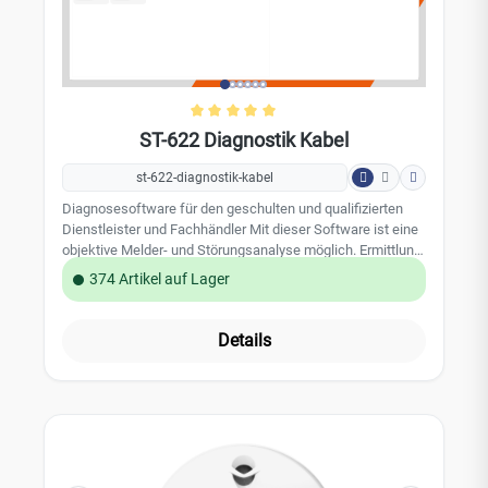
Montageplatte mit 230 V Anschlussklemmen
Einsatzbereich gemäß DIN 14676 CPR Nummer: 0089-CPR-
557790 EN 14604 geprüft und zugelassen 5 Jahre
Herstellergarantie der FireAngel Safety Technology Limited
Durchschnittliche Bewertung von 
ST-622 Diagnostik Kabel
st-622-diagnostik-kabel
Diagnosesoftware für den geschulten und qualifizierten
Dienstleister und Fachhändler Mit dieser Software ist eine
objektive Melder- und Störungsanalyse möglich. Ermittlung
von nutzer- und/oder umbebungsbedingten Störungen.
374 Artikel auf Lager
Auswertung verschiedener relevanter Messwerte aus dem
Ereignisspeicher des Rauchwarnmelders,
Batteriespannung, Stromaufnahme, Verschmutzungsgrad,
Details
Kalibrierungseinstellungen usw. Auslesung des
Ereignisspeiches mit Listung der letzten Alarme,
Testalarme usw. Lokales Speichern und Ausdrucken der
Ergebnisse auf PC / Laptop möglich. Lieferumfang:
Software für den Rauchmelder FireAngel ST-622, TTL-
Treiber-Software Diagnostik-Kabel mit USB-Anschluss für
PC oder Laptop ausführliche Bedienungsanleitung