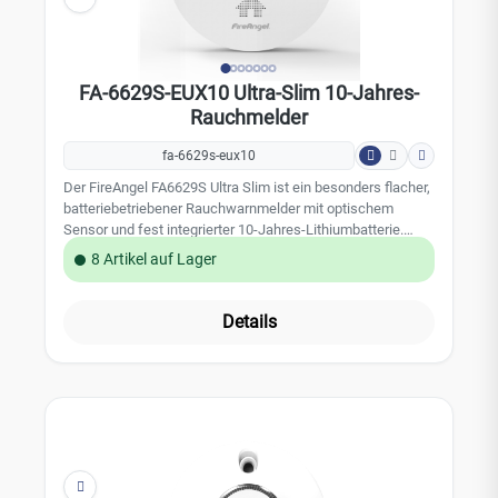
Betriebstemperatur: +4°C bis +38°C Batterie: versiegelte
10-Jahres Lithiumbatterie Gewicht: 138 Gramm
Abmessung: 118,1 x 118,1 x 31,5 mm
FA-6629S-EUX10 Ultra-Slim 10-Jahres-
Rauchmelder
fa-6629s-eux10
Der FireAngel FA6629S Ultra Slim ist ein besonders flacher,
batteriebetriebener Rauchwarnmelder mit optischem
Sensor und fest integrierter 10-Jahres-Lithiumbatterie.
Durch seine geringe Bauhöhe und das moderne Design
8 Artikel auf Lager
fügt er sich unauffällig in Wohnräume ein und bietet
gleichzeitig zuverlässigen Brandschutz. Komfortfunktionen
wie Sleep Easy, Nachtmodus und End-of-Life-Anzeige
Details
sorgen für eine hohe Benutzerfreundlichkeit im täglichen
Einsatz. Leistungsmerkmale: Optischer Rauchwarnmelder
mit reduzierter Falschalarmquote Versiegelte
Lithiumbatterie mit 10 Jahren Lebensdauer Ultraflaches
Design mit nur 23,5 mm Bauhöhe 85 dB(A) lauter Alarmton
zur zuverlässigen Warnung Sleep Easy Funktion zur
temporären Stummschaltung bei Batteriewarnung
Nachtmodus zur Abschaltung der LED-Anzeige bei