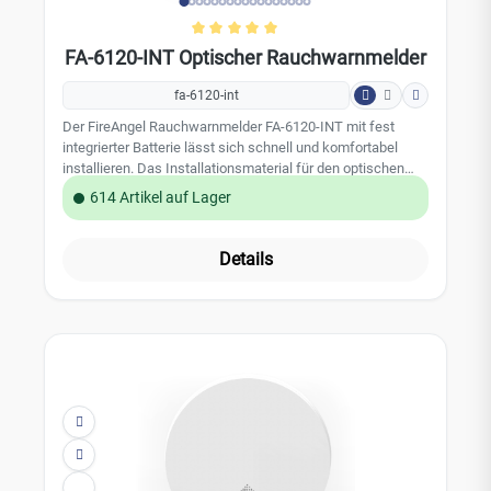
Durchschnittliche Bewertung von 
FA-6120-INT Optischer Rauchwarnmelder
fa-6120-int
Der FireAngel Rauchwarnmelder FA-6120-INT mit fest
integrierter Batterie lässt sich schnell und komfortabel
installieren. Das Installationsmaterial für den optischen
Rauchwarnmelder ist mit im Lieferumfang enthalten. Unter
614 Artikel auf Lager
normalen Betriebsbedingungen ist der Rauchmelder 10
Jahre lang funktionsfähig. Sie sollten den Rauchmelder
danach austauschen, damit ein kontinuierlicher Schutz
Details
Ihres Zuhauses sichergestellt ist. Leistungsmerkmale:
optische Sensortechnologie versiegelte Lithium Batterie 10
Jahre Batterielebensdauer & Produktlebensdauer Indikator:
Rote LED Test-/Stummschalttaste reduzierte
Testlautstärke Sleep Easy-Modus: temporäre
Stummschaltung einer Störungsmeldung End-of-Life
Anzeige geeignet auch für Wohnmobile und Wohnwagen
zertifiziert nach EN14604, Q-Label 5 Jahre
Herstellergarantie der FireAngel Safety Technology Limited
Technische Daten: Sensortechnologie: Optisch
Alarmtonpegel: 85dB (A) bei 3m Installation: Wand / Decke