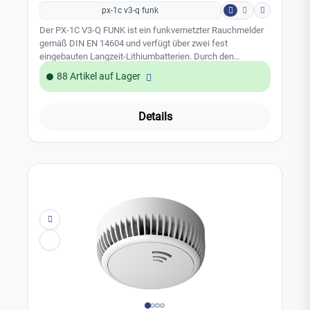
px-1c v3-q funk
Der PX-1C V3-Q FUNK ist ein funkvernetzter Rauchmelder
gemäß DIN EN 14604 und verfügt über zwei fest
eingebauten Langzeit-Lithiumbatterien. Durch den
sensorgesteuerten Sicherheitsmechanismus wird nur dann
88 Artikel auf Lager
ein Alarm ausgelöst, wenn es wirklich konkrete Anzeichen
für einen Brand gibt. Der Rauchmelder vereint moderne
Elektronik mit innovativen Funktionen, kleinsten
Details
Gehäusemaßen, absoluter Zuverlässigkeit und zeitlosem
Design.Leistungsmerkmale: Funkvernetzung Q-Label 10
Jahres-Batterie Clevere Klebemontage Auslesbarer
Datenspeicher mit Exportfunktion BI-Sensor-Technologie
(Rauch- und Hitzedetektion)Technische Daten:
Verwendung: Rauchwarnmelder nach EN
14604:2005/AC:2008 mit Q-Label Erfassungsbereich: bis
zu 60m² (je nach baulichen Gegebenheiten) Funkfrequenz:
868,3 MHz Datenverschlüsselung: AES256 Max. Anzahl
vernetzter Melder pro Gruppe: 15 Repeaterfunktion Batterie:
2x 3,0 V Lithium (fest verbaut) Batterielebensdauer: 10
Jahre Auslösetemperatur: > 60°C Akustischer Alarm: > 85
dB Schutzart: IP 40 Gehäusefarbe: Weiß Material
(Gehäuse): ABS Abmaße: 105 x 105 x 38 mm Gewicht: 161
gIm Lieferumfang befindet sich ein Magnetträger mit Gel-