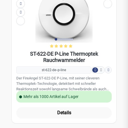
objektive Melder- und Störanalyse Ermittlung von nutzer-
und/oder umgebungsbedingten Störungen Auswertung
verschiedener realer Messwerte aus dem
Ereignisspeicherdes Rauchmelders, wie Batteriespannung,
Stromaufnahme, Verschmutzungsgrad,
Kalibrierungseinstellungen Listung der letzten Alarme (max.
10) grafische Darstellung der Ergebnisse am Bildschirm
lokales Speichern der Ergebnisse auf dem PC / Laptop
möglich
Durchschnittliche Bewertung von 
ST-622-DE P-Line Thermoptek
Rauchwarnmelder
st-622-de--p-line
Der FireAngel ST-622-DE P-Line, mit seiner cleveren
Thermoptek-Technologie, detektiert mit schneller
Reaktionszeit sowohl langsame Schwelbrände als auch
schnelle Brandverläufe. Sicherheit trifft Design: Gerade in
Mehr als 1000 Artikel auf Lager
Neubauten und auch Bestandsbauten wird das Gerät mit
seinem unauffälligen Design eingesetzt. Es gibt kein
störendes LED-Blinken, im Gefahrenfall wird die
Details
Alarmsirene aktiviert In dem aktuellen Testergebnis
01/2021 bewertet Stiftung Wartentest den ST-622-DE P-
Line mit dem Gesamtprädikat „GUT“ . Der