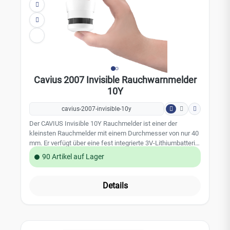
40 x 40 x 45 mm Gewicht: 48 gLieferumfang: inkl.
Montagesockel, Befestigungsmaterial, 3-V-Lithiumbatterie
und Bedienungsanleitung
Cavius 2007 Invisible Rauchwarnmelder
10Y
cavius-2007-invisible-10y
Der CAVIUS Invisible 10Y Rauchmelder ist einer der
kleinsten Rauchmelder mit einem Durchmesser von nur 40
mm. Er verfügt über eine fest integrierte 3V-Lithiumbatterie,
die bis zu 10 Jahre hält. Der Melder bietet eine zuverlässige
90 Artikel auf Lager
Brandfrüherkennung durch photoelektrische
Sensortechnologie und einen lauten Alarmton von 85 dB.
Die Installation ist einfach und kann mit Klebepad oder
Details
Schrauben erfolgen. Der CAVIUS Invisible 10Y erfüllt die
Norm EN 14604 und ist ideal für private Wohnräume,
Wohnwagen und Wohnmobile.Leistungsmerkmale /
Technische Daten: Taste für Funktionstest und