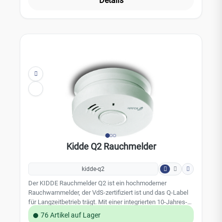
Details
Decke, und eine Batteriesperre stellt sicher, dass der
Melder nur mit eingelegter Batterie montiert werden kann.
Der Rauchmelder ist leicht zu installieren und erfüllt die
Normen EN 14604 und DIN 14676.Leistungsmerkmale:
Kombi-Taste für Alarm-Stop und Funktionsprüfung
Batteriewechsel-Signal schnelle und einfache Montage EN
14604 & DIN 14676Technische Daten: Warnton: mind. 85
dBA / 3 m Stummschaltung: 10 Minuten (abschaltbar)
Stromversorgung: 9V-Blockbatterie (wechselbar)
Batterielebensdauer: ca. 5 Jahre Luftfeuchtigkeit: bis 93 %
Temperaturbereich: 0°C bis +40°C Gewicht: 130 g
Abmessung: 100 x 100 x 135 mm Farbe: weiß
Zertifizierung: CE gemäß EN 14604Lieferumfang: inkl. 9V-
Alkaline-Batterie, Montageteller, Befestigungsmaterial und
Bedienungsanleitung
Kidde Q2 Rauchmelder
kidde-q2
Der KIDDE Rauchmelder Q2 ist ein hochmoderner
Rauchwarnmelder, der VdS-zertifiziert ist und das Q-Label
für Langzeitbetrieb trägt. Mit einer integrierten 10-Jahres-
Lithiumbatterie bietet er zuverlässigen Schutz und
76 Artikel auf Lager
minimale Wartungskosten. Der Melder verfügt über einen