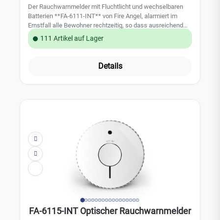
Rauchkammer Dual-Spektral Analyse Rauch- und
Der Rauchwarnmelder mit Fluchtlicht und wechselbaren
Flammenerkennung via KI der Kamera Großer
Batterien **FA-6111-INT** von Fire Angel, alarmiert im
Überwachungsbereich von bis zu 60qm akustisches und
Ernstfall alle Bewohner rechtzeitig, so dass ausreichend
optisches Warnsignal mit 7 vorkonfigurierte Alarmtönen
Zeit besteht, sich in Sicherheit zu bringen. Mit dem LED
111 Artikel auf Lager
und 85 dB Intelligenter Kompensationsalgorithmus mildert
Fluchtlicht werden bei einem Alarm Flure und Fluchtwege
die Auswirkungen von Staubansammlungen und
zur besseren Orientierung ausgeleuchtet. Die
Umgebungsveränderungen Selbsttest und Warnung bei
wechselbaren Batterien haben eine Lebensdauer von ca. 3
Details
niedrigem Batteriestand Nachtsicht mit IR-Licht
Jahren. Leistungsmerkmale: optische Sensortechnologie
(Reichweite von 20 Metern) Technische Daten
extra helles Fluchtlicht auswechselbare AA-Alkaline-
Rauchmelder: Indikatoren: Standby: Die grüne Anzeige
Batterien (2 Stück) Batterielebensdauer ca. 3 Jahre
blinkt einmal pro Minute Fehler: Rote Anzeige blinkt einmal
Produktlebensdauer 10 Jahre Test-/Stummschalttaste
pro Minute Alarm: Rote Anzeige blinkt einmal pro Sekunde
reduzierte Testlautstärke Sleep Easy-Modus: temporäre
Selbsttest: Rote Anzeige blinkt einmal pro Sekunde
Stummschaltung einer Störungsmeldung End-od-Life
Alarmbereich: 30m² bis 60m² Funktionsprinzip:
Anzeige geeignet für Wohnmobile und Wohnwagen
Lichtschranke Alarmierung: Ton- und LED-Anzeige
zertifiziert nach EN14604 5 Jahre Herstellergarantie der
Technische Daten Kamera: Bildsensor: 1/2,7" CMOS Max.
FireAngel Safety Technology Limited Technische Daten:
Auflösung: 5MP Effektive Pixel: 2592 x 1944 Objektiv: Fix
Sensortechnologie: Optisch Alarmtonpegel: 85dB (A) bei
Brennweite: 2,0 mm FOV-H: 144° V: 98° D: 179,6° Min.
3m Installation: Wand / Decke Betriebstemperatur: +4°C
Ausleuchtung: 0,007 Lux (Farbe) Tag/Nacht: Auto (ICR)
bis +38°C Batterie: 2x AA-Alkaline Batterie Gewicht: 175
WDR: 90 dB Max. IR-Reichweite: 20m Videokompression:
Gramm Abmessung: 118,1 x 118,1 x 31,5 mm
H.265; H.264; H.264H; H.264B Speicherkartensteckplatz:
FTP; SFTP; Micro-SD-Karte (256G); NAS Installation:
Deckenmontage Betriebstemperatur: -10°C - +55°C
FA-6115-INT Optischer Rauchwarnmelder
Netzteil: 12 V DC (±25 %); PoE: 802.3af, max. 4,9 W