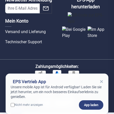
herunterladen
Mein Konto
Versand und Lieferung
Technischer Support
Zahlungsmöglichkeiten:
×
EPS Vertrieb App
Unsere Versandpartner:
Unsere mobile App ist für Android verfügbar! Laden Sie sie
jetzt herunter, um ein noch besseres Einkaufserlebnis zu
genießen.
App laden
Nicht mehr anzeigen
0