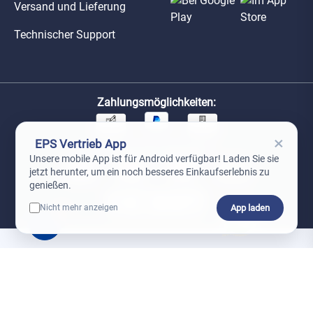
Versand und Lieferung
Technischer Support
Zahlungsmöglichkeiten:
×
EPS Vertrieb App
Unsere Versandpartner:
Unsere mobile App ist für Android verfügbar! Laden Sie sie
jetzt herunter, um ein noch besseres Einkaufserlebnis zu
genießen.
App laden
Nicht mehr anzeigen
0
*Preise exkl. MwSt. zzgl. Versandkosten
AGB
Datenschutz
Impressum