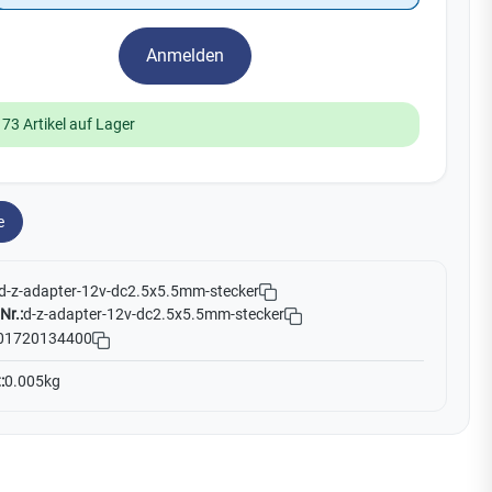
Yale
Anmelden
19
No Climb
Zenner
173 Artikel auf Lager
e
d-z-adapter-12v-dc2.5x5.5mm-stecker
Nr.:
d-z-adapter-12v-dc2.5x5.5mm-stecker
01720134400
:
0.005kg