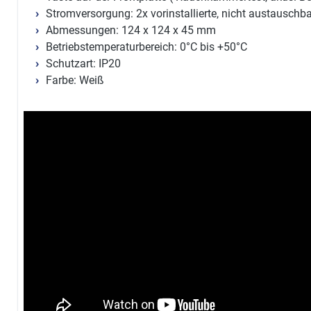
Stromversorgung: 2x vorinstallierte, nicht austauschb
Abmessungen: 124 x 124 x 45 mm
Betriebstemperaturbereich: 0°C bis +50°C
Schutzart: IP20
Farbe: Weiß