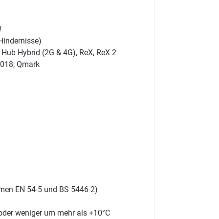
W
Hindernisse)
, Hub Hybrid (2G & 4G), ReX, ReX 2
2018; Qmark
rmen EN 54-5 und BS 5446-2)
 oder weniger um mehr als +10°C