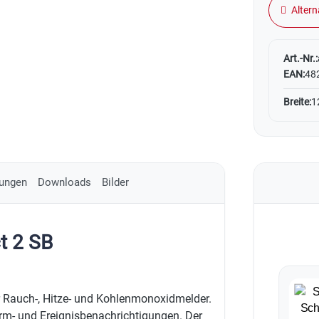
Altern
Art.-Nr.:
EAN:
48
Breite:
1
ungen
Downloads
Bilder
t 2 SB
 Rauch-, Hitze- und Kohlenmonoxidmelder.
larm- und Ereignisbenachrichtigungen. Der