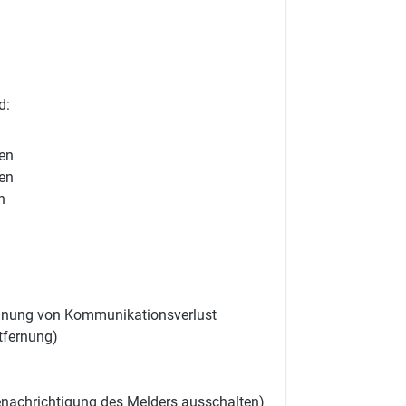
d:
ten
ten
n
ennung von Kommunikationsverlust
tfernung)
enachrichtigung des Melders ausschalten)