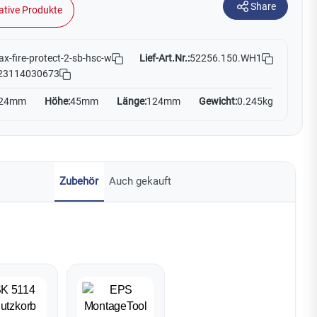
Share
ative Produkte
Lief-Art.Nr.:
52256.150.WH1
ax-fire-protect-2-sb-hsc-w
23114030673
24mm
Höhe:
45mm
Länge:
124mm
Gewicht:
0.245kg
Zubehör
Auch gekauft