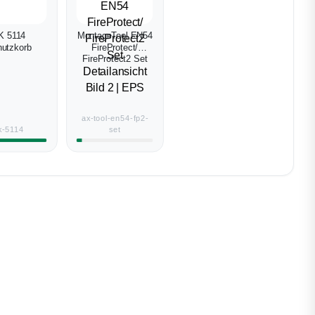
K 5114
MontageTool EN54
utzkorb
FireProtect/
FireProtect2 Set
ax-tool-en54-fp2-
k-5114
set