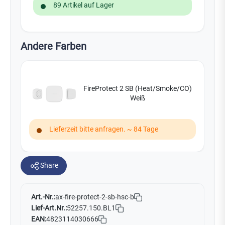
89 Artikel auf Lager
Andere Farben
FireProtect 2 SB (Heat/Smoke/CO)
Weiß
Lieferzeit bitte anfragen. ~ 84 Tage
Share
Art.-Nr.:
ax-fire-protect-2-sb-hsc-b
Lief-Art.Nr.:
52257.150.BL1
EAN:
4823114030666