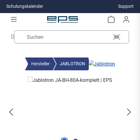
Schulungskalender
Support
Zum Hauptinhalt springen
Hersteller
JABLOTRON
Bildergalerie überspringen