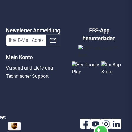
-IPC-
D-IPC-
D-IPC-HFW5541T-
49T1-ASE-
HFW5449T1-ZE-
AS-PV-0280B
-0280B
LED
-hfw5449t1-
d-ipc-hfw5449t1-
d-ipc-hfw5541t-as-
d2-0280b
ze-led
pv-0280b
Newsletter Anmeldung
EPS-App
herunterladen
Mein Konto
Versand und Lieferung
Technischer Support
-HFW5541T-
D-IPC-HFW5541T-
D-IPC-HFW5541T-
PV-0360B
AS-PV-0600B
AS-PV-0800B
hfw5541t-as-
d-ipc-hfw5541t-as-
d-ipc-hfw5541t-as-
-0360b
pv-0600b
pv-0800b
er: