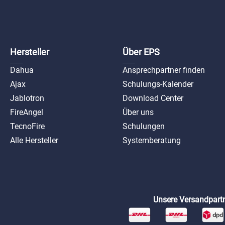
D
HFW54
D2
d-ipc
ase-
Hersteller
Über EPS
Dahua
Ansprechpartner finden
Ajax
Schulungs-Kalender
Jablotron
Download Center
FireAngel
Über uns
TecnoFire
Schulungen
D-IPC
Alle Hersteller
Systemberatung
AS-
d-ipc-
pv
Unsere Versandpartn