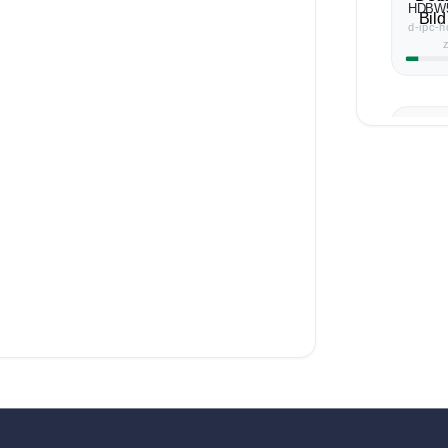
HDBW5
d-ipc-
D-IPC
d-ipc-