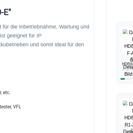
-E"
t für die Inbetriebnahme, Wartung und
t geeignet für IP
ubetrieben und somit ideal für den
D
HDBW
E2
d-ipc
as-
 etc.
ester, VFL
D