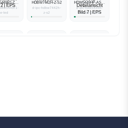
449R1-ZE-
HDBW7442H-Z-S2
HDW5449HP-ASE-
LED
D2-0360B
hdbw5449r1-
d-ipc-hdbw7442h-
d-ipc-hdw5449h-
ze-led
z-s2
ase-d2-0360b
-HFW3441T-
D-IPC-
D-IPC-
AS-P
HFW5241EP-Z5E
HFW5449T1-ASE-
D2-0360B
hfw3441t-as-
d-ipc-hfw5241ep-
d-ipc-hfw5449t1-
p
z5e
ase-d2-0360b