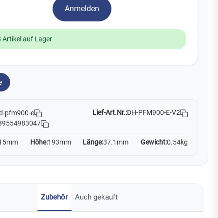
Yale
Anmelden
19
 Artikel auf Lager
No Climb
Zenner
e
Lief-Art.Nr.:
DH-PFM900-E-V2
d-pfm900-e
39554983047
15mm
Höhe:
193mm
Länge:
37.1mm
Gewicht:
0.54kg
Zubehör
Auch gekauft