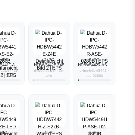
-IPC-
D-IPC-
D-IPC-
5441F-AS-
HDBW5442E-Z4E
HDBW5442R-ASE-
-0280B
0280B
-hdbw5441f-
d-ipc-hdbw5442e-
d-ipc-hdbw5442r-
e2-0280b
z4e
ase-0280b
-IPC-
D-IPC-
D-IPC-