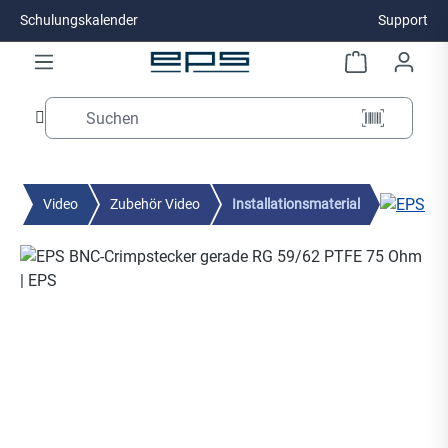
Schulungskalender
Support
Zum Hauptinhalt springen
Video
Zubehör Video
Installationsmaterial
Bildergalerie überspringen