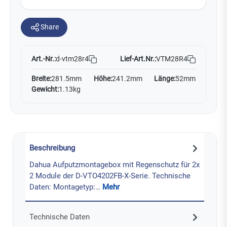
Share
Art.-Nr.:
Lief-Art.Nr.:
VTM28R4
d-vtm28r4
Breite:
281.5mm
Höhe:
241.2mm
Länge:
52mm
Gewicht:
1.13kg
Beschreibung
Dahua Aufputzmontagebox mit Regenschutz für 2x
2 Module der D-VTO4202FB-X-Serie. Technische
Daten: Montagetyp:…
Mehr
Technische Daten