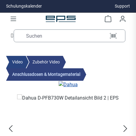
Schulungskalender
Support
Zum Hauptinhalt springen
Video
Zubehör Video
Anschlussdosen & Montagematerial
Bildergalerie überspringen