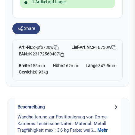
1 Artikel auf Lager
Share
Art.-Nr.:
Lief-Art.Nr.:
PFB730W
d-pfb730w
EAN:
6923172560407
Breite:
155mm
Höhe:
162mm
Länge:
347.5mm
Gewicht:
0.93kg
Beschreibung
Wandhalterung zur Positionierung von Dome-
Kameras Technische Daten: Material: Metall
Tragfähigkeit max.: 3,6 kg Farbe: weiß…
Mehr