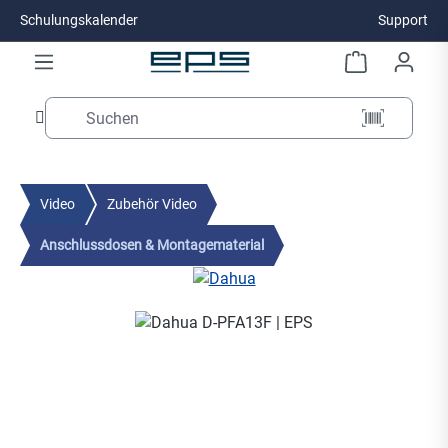
Schulungskalender
Support
Zum Hauptinhalt springen
Video
Zubehör Video
Anschlussdosen & Montagematerial
Bildergalerie überspringen