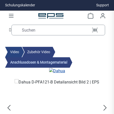
Schulungskalender
Support
Zum Hauptinhalt springen
Video
Zubehör Video
Anschlussdosen & Montagematerial
Bildergalerie überspringen