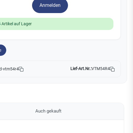
Yale
Anmelden
19
 Artikel auf Lager
No Climb
Zenner
e
Lief-Art.Nr.:
VTM54R4
d-vtm54r4
Auch gekauft