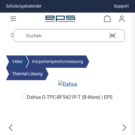
Schulungskalender
Support
Zum Hauptinhalt springen
Video
Körpertemperaturmessung
Thermal Lösung
Bildergalerie überspringen