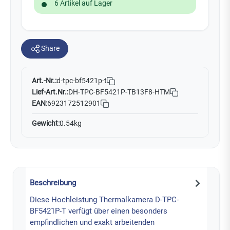
6 Artikel auf Lager
Share
Art.-Nr.:
d-tpc-bf5421p-t
Lief-Art.Nr.:
DH-TPC-BF5421P-TB13F8-HTM
EAN:
6923172512901
Gewicht:
0.54kg
Beschreibung
Diese Hochleistung Thermalkamera D-TPC-
BF5421P-T verfügt über einen besonders
empfindlichen und exakt arbeitenden