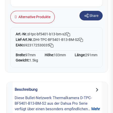
Share
Alternative Produkte
Art.-Nr.:
d-tpc-bf5401-b13-bm-s2
Lief-Art.Nr.:
DHI-TPC-BF5401-B13-BM-S2
EAN:
6923172530035
Breite:
97mm
Höhe:
103mm
Länge:
291mm
Gewicht:
1.5kg
Beschreibung
Diese Bullet-Netzwerk Thermalkamera D-TPC-
BF5401-B13-BM-S2 aus der Dahua Pro Serie
verfügt über einen besonders empfindlichen…
Mehr