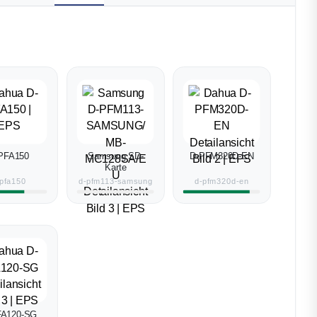
PFA150
Samsung SD-
D-PFM320D-EN
Karte
pfa150
d-pfm113-samsung
d-pfm320d-en
FA120-SG