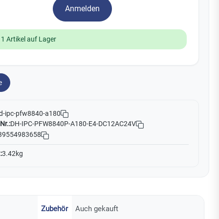
Yale
Anmelden
19
11 Artikel auf Lager
No Climb
Zenner
e
d-ipc-pfw8840-a180
Nr.:
DH-IPC-PFW8840P-A180-E4-DC12AC24V
39554983658
:
3.42kg
Zubehör
Auch gekauft