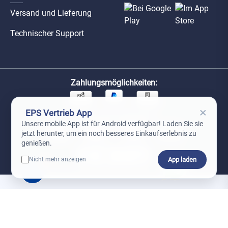
Versand und Lieferung
Technischer Support
Zahlungsmöglichkeiten:
×
EPS Vertrieb App
Unsere Versandpartner:
Unsere mobile App ist für Android verfügbar! Laden Sie sie
jetzt herunter, um ein noch besseres Einkaufserlebnis zu
genießen.
App laden
Nicht mehr anzeigen
0
*Preise exkl. MwSt. zzgl. Versandkosten
AGB
Datenschutz
Impressum