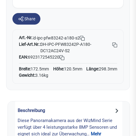
Share
Art.-Nr.:
d-ipc-pfw83242-a180-s2
Lief-Art.Nr.:
DH-IPC-PFW83242P-A180-
DC12AC24V-S2
EAN:
6923172545220
Breite:
172.5mm
Höhe:
120.5mm
Länge:
298.3mm
Gewicht:
3.16kg
Beschreibung
Diese Panoramakamera aus der WizMind Serie
verfügt über 4 leistungsstarke 8MP Sensoren und
eignet sich ideal zur Überwachung…
Mehr