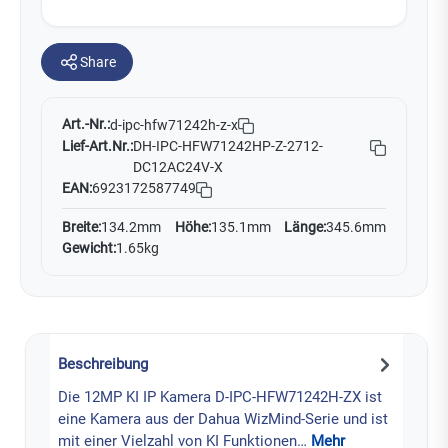
Share
Art.-Nr.:
d-ipc-hfw71242h-z-x
Lief-Art.Nr.:
DH-IPC-HFW71242HP-Z-2712-
DC12AC24V-X
EAN:
6923172587749
Breite:
134.2mm
Höhe:
135.1mm
Länge:
345.6mm
Gewicht:
1.65kg
Beschreibung
Die 12MP KI IP Kamera D-IPC-HFW71242H-ZX ist
eine Kamera aus der Dahua WizMind-Serie und ist
mit einer Vielzahl von KI Funktionen…
Mehr