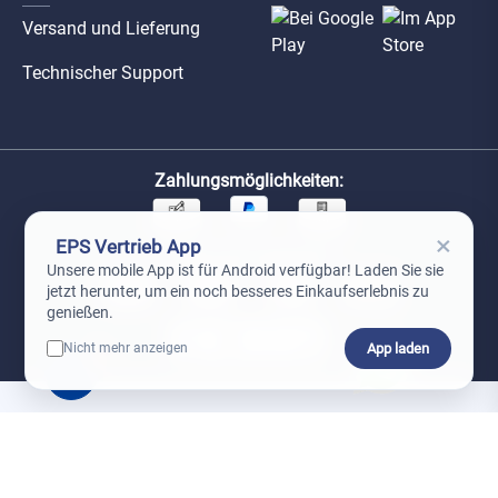
Versand und Lieferung
Technischer Support
Zahlungsmöglichkeiten:
×
EPS Vertrieb App
Unsere Versandpartner:
Unsere mobile App ist für Android verfügbar! Laden Sie sie
jetzt herunter, um ein noch besseres Einkaufserlebnis zu
genießen.
App laden
Nicht mehr anzeigen
0
*Preise exkl. MwSt. zzgl. Versandkosten
AGB
Datenschutz
Impressum