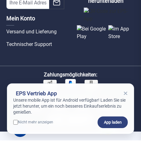
herunterladen
Mein Konto
Versand und Lieferung
Technischer Support
Zahlungsmöglichkeiten:
×
EPS Vertrieb App
Unsere Versandpartner:
Unsere mobile App ist für Android verfügbar! Laden Sie sie
jetzt herunter, um ein noch besseres Einkaufserlebnis zu
genießen.
App laden
Nicht mehr anzeigen
0