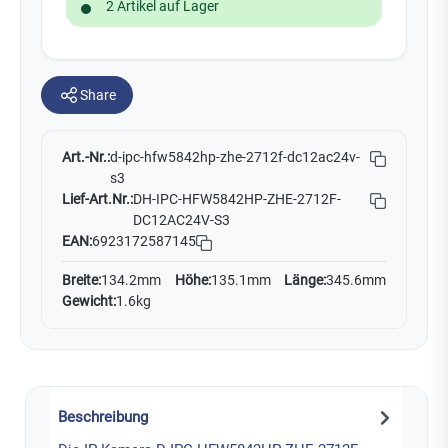
2 Artikel auf Lager
Share
Art.-Nr.:
d-ipc-hfw5842hp-zhe-2712f-dc12ac24v-
s3
Lief-Art.Nr.:
DH-IPC-HFW5842HP-ZHE-2712F-
DC12AC24V-S3
EAN:
6923172587145
Breite:
134.2mm
Höhe:
135.1mm
Länge:
345.6mm
Gewicht:
1.6kg
Beschreibung