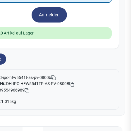
Yale
Anmelden
19
No Climb
Zenner
20 Artikel auf Lager
e
d-ipc-hfw5541t-as-pv-0800b
Nr.:
DH-IPC-HFW5541TP-AS-PV-0800B
39554966989
:
1.015kg