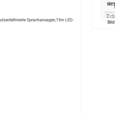
Sam
d-pfm1
nutzerdefinierte Sprachansagen,15m LED-