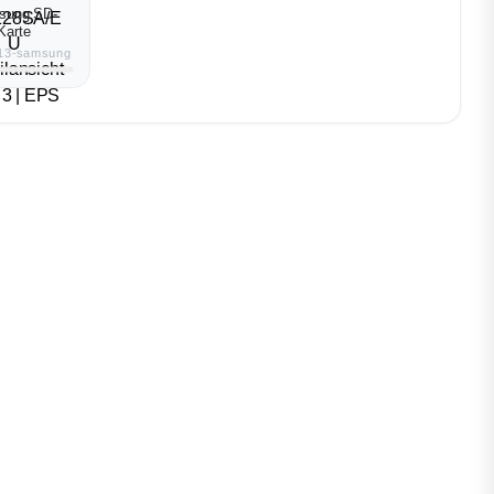
sung SD-
Karte
13-samsung