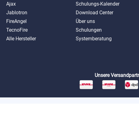
Ajax
Schulungs-Kalender
Jablotron
Download Center
FireAngel
Über uns
TecnoFire
Schulungen
Alle Hersteller
Systemberatung
Unsere Versandpartn
*Preise exkl. MwSt. zzgl. Versandkosten
AGB
Datenschutz
Impressum