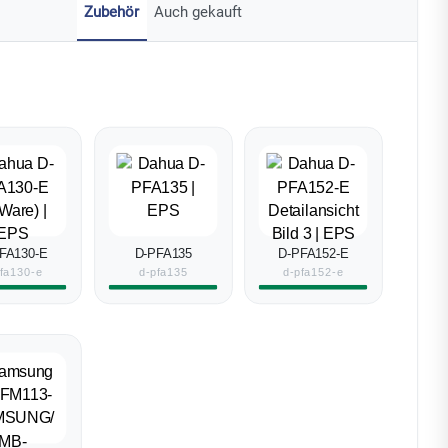
Zubehör
Auch gekauft
FA130-E
D-PFA135
D-PFA152-E
pfa130-e
d-pfa135
d-pfa152-e