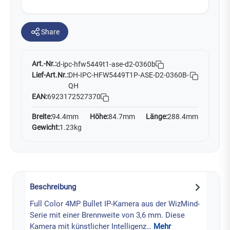
Share
Art.-Nr.:
d-ipc-hfw5449t1-ase-d2-0360b
Lief-Art.Nr.:
DH-IPC-HFW5449T1P-ASE-D2-0360B-
QH
EAN:
6923172527370
Breite:
94.4mm
Höhe:
84.7mm
Länge:
288.4mm
Gewicht:
1.23kg
Beschreibung
Full Color 4MP Bullet IP-Kamera aus der WizMind-
Serie mit einer Brennweite von 3,6 mm. Diese
Kamera mit künstlicher Intelligenz…
Mehr