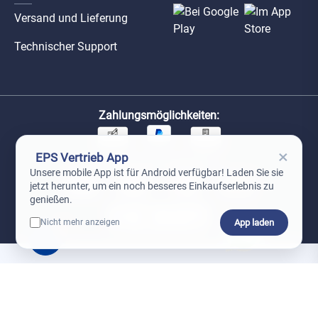
Versand und Lieferung
Technischer Support
Zahlungsmöglichkeiten:
×
EPS Vertrieb App
Unsere Versandpartner:
Unsere mobile App ist für Android verfügbar! Laden Sie sie
jetzt herunter, um ein noch besseres Einkaufserlebnis zu
genießen.
App laden
Nicht mehr anzeigen
0
*Preise exkl. MwSt. zzgl. Versandkosten
AGB
Datenschutz
Impressum