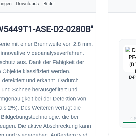
ungen
Downloads
Bilder
FW5449T1-ASE-D2-0280B"
erie mit einer Brennweite von 2,8 mm.
t innovative Videoanalyseverfahren.
rschutz aus. Dank der Fähigkeit der
Objekte klassifiziert werden.
D-P
detektiert und erkannt. Dadurch
 und Schnee herausgefiltert und
rmgenauigkeit bei der Detektion von
ls 2%). Des Weiteren verfügt die
 Bildgebungstechnologie, die bei
d-
rzeugen. Die aktive Abschreckung kann
ren und wiedergeben. Außerdem wird