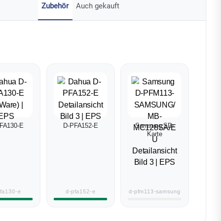
Zubehör
Auch gekauft
FA130-E
D-PFA152-E
Samsung SD-
Karte
pfa130-e
d-pfa152-e
d-pfm113-samsung