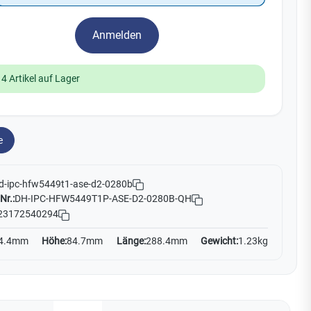
Yale
Anmelden
19
No Climb
Zenner
14 Artikel auf Lager
e
d-ipc-hfw5449t1-ase-d2-0280b
Nr.:
DH-IPC-HFW5449T1P-ASE-D2-0280B-QH
23172540294
4.4mm
Höhe:
84.7mm
Länge:
288.4mm
Gewicht:
1.23kg