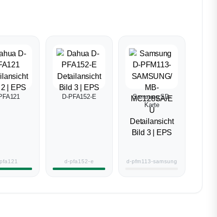
PFA121
D-PFA152-E
Samsung SD-
Karte
pfa121
d-pfa152-e
d-pfm113-samsung