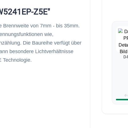
FW5241EP-Z5E"
ne Brennweite von 7mm - bis 35mm.
rkennungsfunktionen wie,
zählung. Die Baureihe verfügt über
nn besondere Lichtverhältnisse
D-
 Technologie.
d-