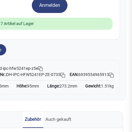
Yale
Anmelden
19
17 Artikel auf Lager
No Climb
Zenner
e
d-ipc-hfw5241ep-z5e
Nr.:
DH-IPC-HFW5241EP-ZE-0735
EAN:
6939554965913
5mm
Höhe:
95mm
Länge:
273.2mm
Gewicht:
1.51kg
Zubehör
Auch gekauft