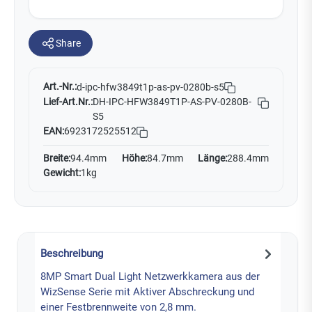
Share
Art.-Nr.:
d-ipc-hfw3849t1p-as-pv-0280b-s5
Lief-Art.Nr.:
DH-IPC-HFW3849T1P-AS-PV-0280B-
S5
EAN:
6923172525512
Breite:
94.4mm
Höhe:
84.7mm
Länge:
288.4mm
Gewicht:
1kg
Beschreibung
8MP Smart Dual Light Netzwerkkamera aus der
WizSense Serie mit Aktiver Abschreckung und
einer Festbrennweite von 2,8 mm.