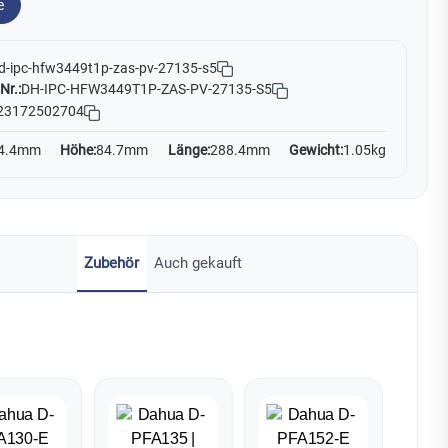
e
d-ipc-hfw3449t1p-zas-pv-27135-s5
Nr.:
DH-IPC-HFW3449T1P-ZAS-PV-27135-S5
23172502704
4.4mm
Höhe:
84.7mm
Länge:
288.4mm
Gewicht:
1.05kg
Zubehör
Auch gekauft