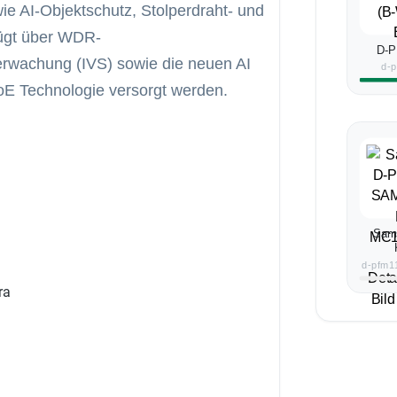
ie AI-Objektschutz, Stolperdraht- und
fügt über WDR-
D-P
berwachung (IVS) sowie die neuen AI
d-
E Technologie versorgt werden.
Sam
d-pfm1
ra