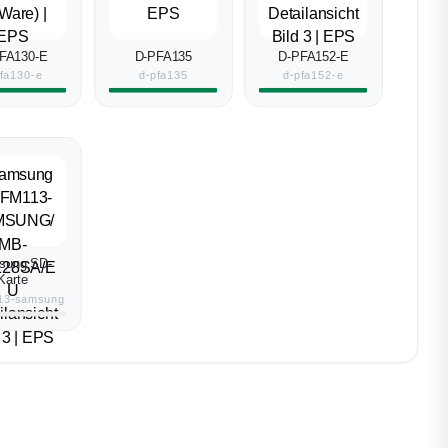
FA130-E
D-PFA135
D-PFA152-E
pfa130-e
d-pfa135
d-pfa152-e
sung SD-
Karte
13-samsung