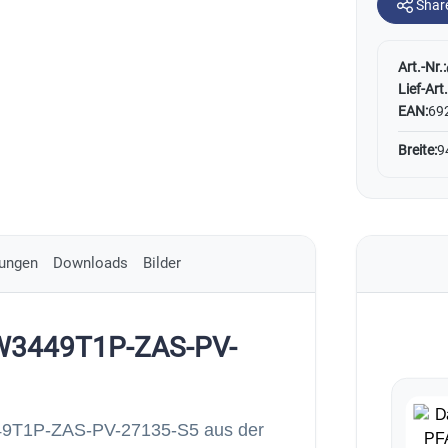
Shar
Art.-Nr.:
Lief-Art.
EAN:
69
Breite:
9
ungen
Downloads
Bilder
FW3449T1P-ZAS-PV-
449T1P-ZAS-PV-27135-S5 aus der