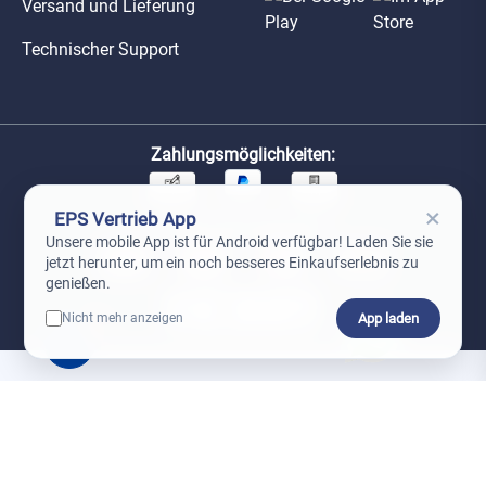
Versand und Lieferung
Technischer Support
Zahlungsmöglichkeiten:
×
EPS Vertrieb App
Unsere Versandpartner:
Unsere mobile App ist für Android verfügbar! Laden Sie sie
jetzt herunter, um ein noch besseres Einkaufserlebnis zu
genießen.
App laden
Nicht mehr anzeigen
0
*Preise exkl. MwSt. zzgl. Versandkosten
AGB
Datenschutz
Impressum