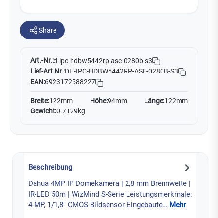
Share
Art.-Nr.:
d-ipc-hdbw5442rp-ase-0280b-s3
Lief-Art.Nr.:
DH-IPC-HDBW5442RP-ASE-0280B-S3
EAN:
6923172588227
Breite:
122mm
Höhe:
94mm
Länge:
122mm
Gewicht:
0.7129kg
Beschreibung
Dahua 4MP IP Domekamera | 2,8 mm Brennweite |
IR-LED 50m | WizMind S-Serie Leistungsmerkmale:
4 MP, 1/1,8" CMOS Bildsensor Eingebaute…
Mehr