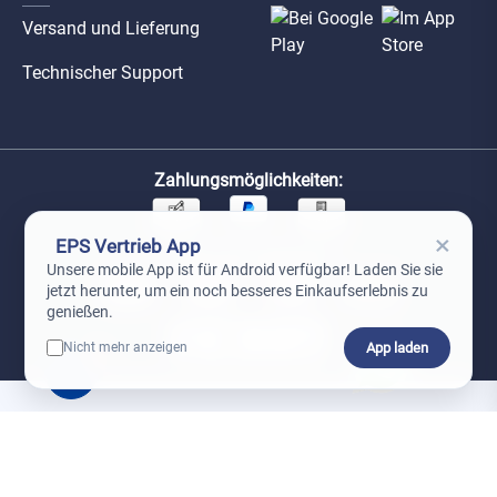
Versand und Lieferung
Technischer Support
Zahlungsmöglichkeiten:
×
EPS Vertrieb App
Unsere Versandpartner:
Unsere mobile App ist für Android verfügbar! Laden Sie sie
jetzt herunter, um ein noch besseres Einkaufserlebnis zu
genießen.
App laden
Nicht mehr anzeigen
0
*Preise exkl. MwSt. zzgl. Versandkosten
AGB
Datenschutz
Impressum