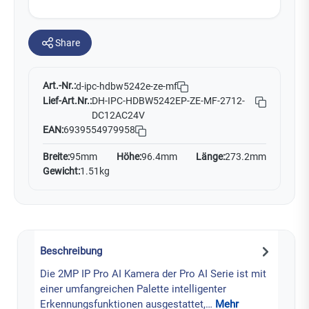
Share
Art.-Nr.:
d-ipc-hdbw5242e-ze-mf
Lief-Art.Nr.:
DH-IPC-HDBW5242EP-ZE-MF-2712-
DC12AC24V
EAN:
6939554979958
Breite:
95mm
Höhe:
96.4mm
Länge:
273.2mm
Gewicht:
1.51kg
Beschreibung
Die 2MP IP Pro AI Kamera der Pro AI Serie ist mit
einer umfangreichen Palette intelligenter
Erkennungsfunktionen ausgestattet,…
Mehr