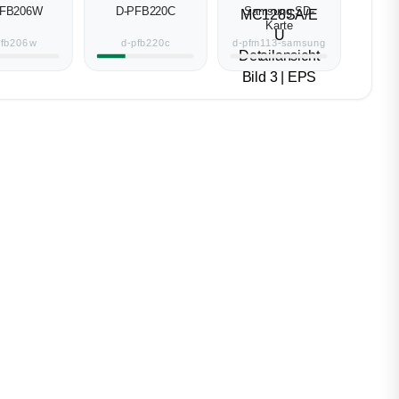
PFB206W
D-PFB220C
Samsung SD-
Karte
pfb206w
d-pfb220c
d-pfm113-samsung