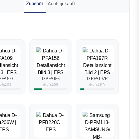
Zubehör
Auch gekauft
PFA109
D-PFA156
D-PFA197R
pfa109
d-pfa156
d-pfa197r