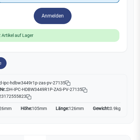
Yale
Anmelden
19
No Climb
Zenner
 Artikel auf Lager
e
d-ipc-hdbw3449r1p-zas-pv-27135
Nr.:
DH-IPC-HDBW3449R1P-ZAS-PV-27135
23172555823
26mm
Höhe:
105mm
Länge:
126mm
Gewicht:
0.9kg