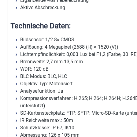
Ergänzende Wärmebeleuchtung
Aktive Abschreckung
Technische Daten:
Bildsensor: 1/2.8» CMOS
Auflösung: 4 Megapixel (2688 (H) × 1520 (V))
Lichtempfindlichkeit: 0,003 Lux bei F1,2 (Farbe, 30 IRE
Brennweite: 2,7 mm-13,5 mm
WDR: 120 dB
BLC Modus: BLC, HLC
Objektiv Typ: Motorisiert
Analysefunktion: Ja
Kompressionsverfahren: H.265; H.264; H.264H; H.26
unterstützt)
SD-Kartensteckplatz: FTP; SFTP; Micro-SD-Karte (unte
IR Reichweite max.: 50m
Schutzklasse: IP 67, IK10
Abmessung: 126 x 105 mm