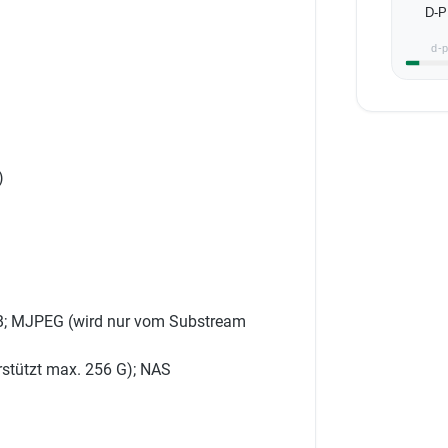
D-
d-
)
4B; MJPEG (wird nur vom Substream
rstützt max. 256 G); NAS