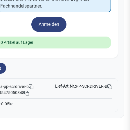
Yale
Fachhandelspartner.
19
Anmelden
No Climb
Zenner
40 Artikel auf Lager
e
Lief-Art.Nr.:
PP-SCRDRIVER-B
ja-pp-scrdriver-b
35475050348
:
0.05kg