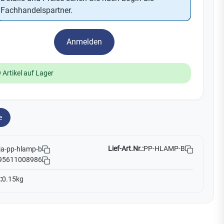
Yale
Fachhandelspartner.
19
Anmelden
No Climb
Zenner
 Artikel auf Lager
e
Lief-Art.Nr.:
PP-HLAMP-B
ja-pp-hlamp-b
95611008986
:
0.15kg