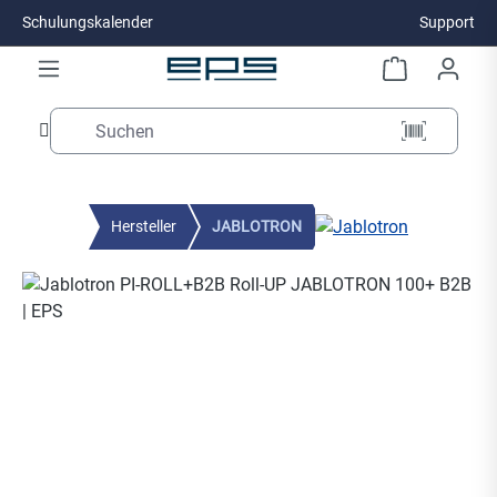
Schulungskalender
Support
Zum Hauptinhalt springen
Hersteller
JABLOTRON
Bildergalerie überspringen