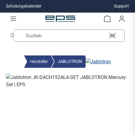
Schulungskalender
Support
Zum Hauptinhalt springen
Hersteller
JABLOTRON
Bildergalerie überspringen