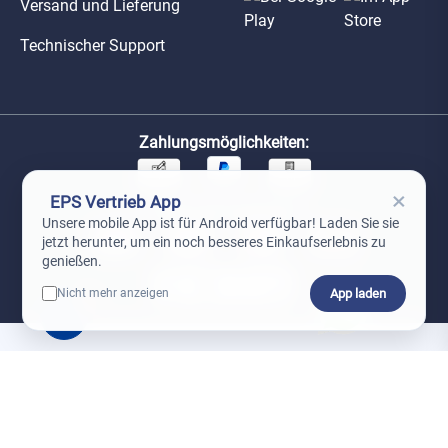
Versand und Lieferung
Technischer Support
Zahlungsmöglichkeiten:
×
EPS Vertrieb App
Unsere Versandpartner:
Unsere mobile App ist für Android verfügbar! Laden Sie sie
jetzt herunter, um ein noch besseres Einkaufserlebnis zu
genießen.
App laden
Nicht mehr anzeigen
0
*Preise exkl. MwSt. zzgl. Versandkosten
AGB
Datenschutz
Impressum