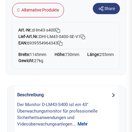
Share
Alternative Produkte
Art.-Nr.:
d-lm43-s400
Lief-Art.Nr.:
DHI-LM43-S400-SE-V1
EAN:
6939554964343
Breite:
1145mm
Höhe:
730mm
Länge:
255mm
Gewicht:
27kg
Beschreibung
Der Monitor D-LM43-S400 ist ein 43"
Überwachungsmonitor für professionelle
Sicherheitsanwendungen und
Videoüberwachungsanlegen.…
Mehr