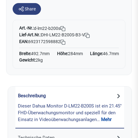
Share
Art.-Nr.:
d-lm22-b200s
Lief-Art.Nr.:
DHI-LM22-B200S-B3-V
EAN:
6923172598882
Breite:
492.7mm
Höhe:
284mm
Länge:
46.7mm
Gewicht:
2kg
Beschreibung
Dieser Dahua Monitor D-LM22-B200S ist ein 21.45"
FHD-Überwachungsmonitor und speziell für den
Einsatz in Videoüberwachungsanlagen…
Mehr
Technische Daten