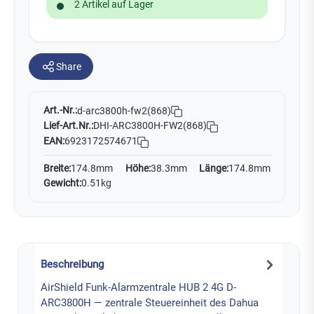
2 Artikel auf Lager
Share
Art.-Nr.:
d-arc3800h-fw2(868)
Lief-Art.Nr.:
DHI-ARC3800H-FW2(868)
EAN:
6923172574671
Breite:
174.8mm
Höhe:
38.3mm
Länge:
174.8mm
Gewicht:
0.51kg
Beschreibung
AirShield Funk-Alarmzentrale HUB 2 4G D-
ARC3800H — zentrale Steuereinheit des Dahua