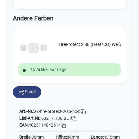
Andere Farben
FireProtect 2 SB (Heat/CO) Weiß
15 Artikel auf Lager
Share
Art.-Nr.:
ax-fire-protect-2-sb-hc-b
Lief-Art.Nr.:
63217.136.BL1
EAN:
4823114042614
Breite:
86mm
Höhe:
86mm
Länge:
43.5mm