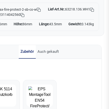
Lief-Art.Nr.:
63218.136.WH1
ax-fire-protect-2-sb-co-w
23114042560
6mm
Höhe:
86mm
Länge:
43.5mm
Gewicht:
0.143kg
Zubehör
Auch gekauft