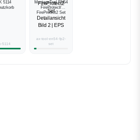
K 5114
MontageTool EN54
utzkorb
FireProtect/
FireProtect2 Set
ax-tool-en54-fp2-
k-5114
set