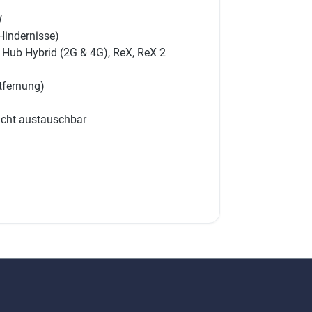
W
Hindernisse)
, Hub Hybrid (2G & 4G), ReX, ReX 2
tfernung)
nicht austauschbar