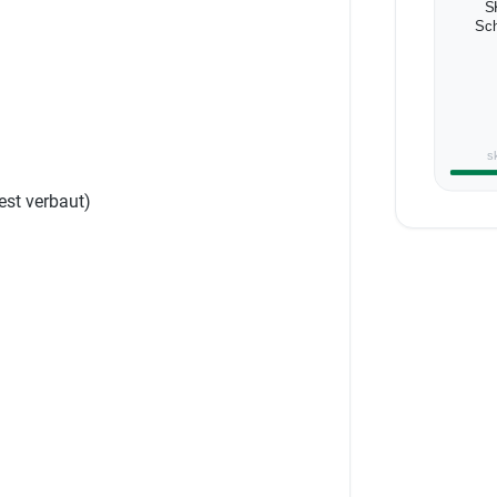
S
Sch
s
fest verbaut)