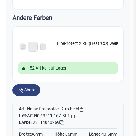
Andere Farben
FireProtect 2 RB (Heat/CO) Weiß
52 Artikel auf Lager
Share
Art.-Nr.:
ax-fire-protect-2-rb-hc-b
Lief-Art.Nr.:
63211.167.BL1
EAN:
4823114040269
Breite:
86mm
Höhe:
86mm
Länge:
43.5mm